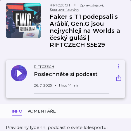
RIFTCZECH
Zpravodajství
,
Sportovní zprávy
Faker s T1 podepsali s
Arábií, Gen.G jsou
nejrychleji na Worlds a
český guláš |
RIFTCZECH S5E29
RIFTCZECH
Poslechněte si podcast
26. 7. 2025
1 hod 14 min
INFO
KOMENTÁŘE
Pravidelný týdenní podcast o světě lolesportu i