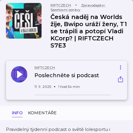
RIFTCZECH
Zpravodajství
,
Sportovní zprávy
Česká naděj na Worlds
žije, Bwipo uráží ženy, T1
se trápili a potopí Vladi
KCorp? | RIFTCZECH
S7E3
RIFTCZECH
Poslechněte si podcast
11. 9. 2025
1 hod 54 min
INFO
KOMENTÁŘE
Pravidelný týdenní podcast o světě lolesportu i