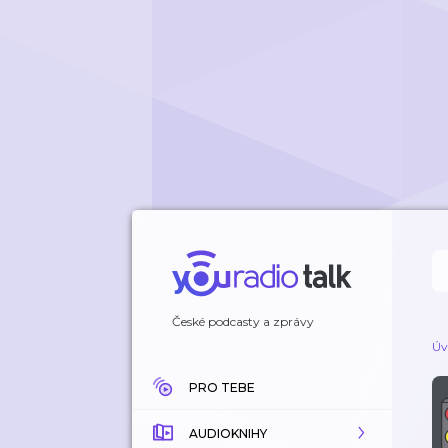
České podcasty a zprávy
Úv
PRO TEBE
AUDIOKNIHY