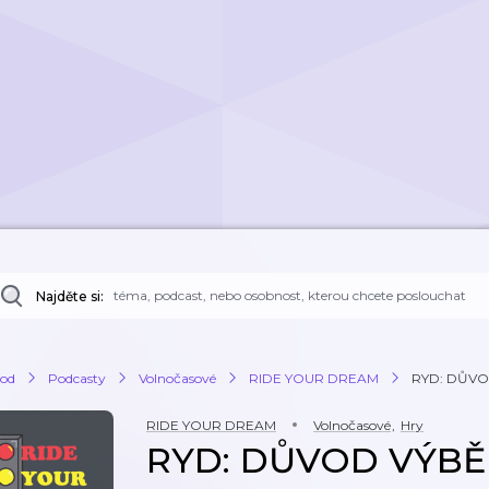
Najděte si:
od
Podcasty
Volnočasové
RIDE YOUR DREAM
RYD: DŮV
RIDE YOUR DREAM
Volnočasové
,
Hry
RYD: DŮVOD VÝB