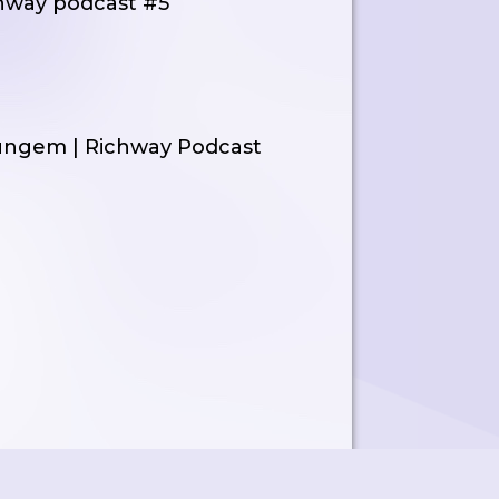
ichway podcast #5
Čungem | Richway Podcast