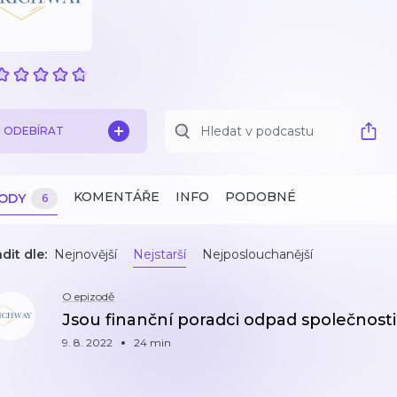
ODEBÍRAT
KOMENTÁŘE
INFO
PODOBNÉ
ZODY
6
dit dle:
Nejnovější
Nejstarší
Nejposlouchanější
O epizodě
Jsou finanční poradci odpad společnosti
9. 8. 2022
24 min