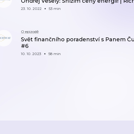
Ondřej Veselý: Snížím ceny energií! | R
23. 10. 2022
53 min
O epizodě
Svět finančního poradenství s Panem 
#6
10. 10. 2023
58 min