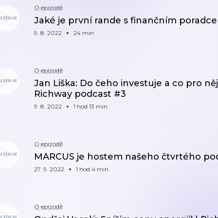
O epizodě
Jaké je první rande s finančním poradc
9. 8. 2022
24 min
O epizodě
Jan Liška: Do čeho investuje a co pro ně
Richway podcast #3
9. 8. 2022
1 hod 13 min
O epizodě
MARCUS je hostem našeho čtvrtého pod
27. 9. 2022
1 hod 4 min
O epizodě