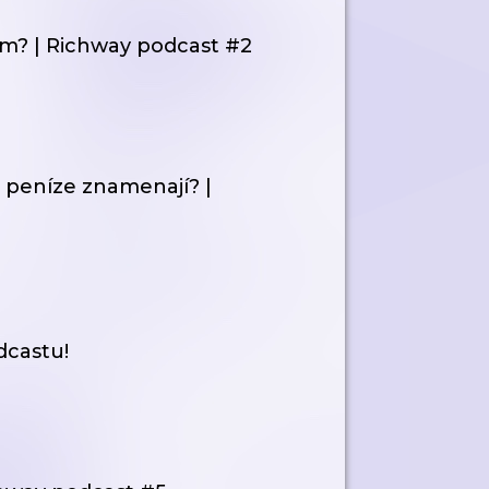
em? | Richway podcast #2
j peníze znamenají? |
castu!