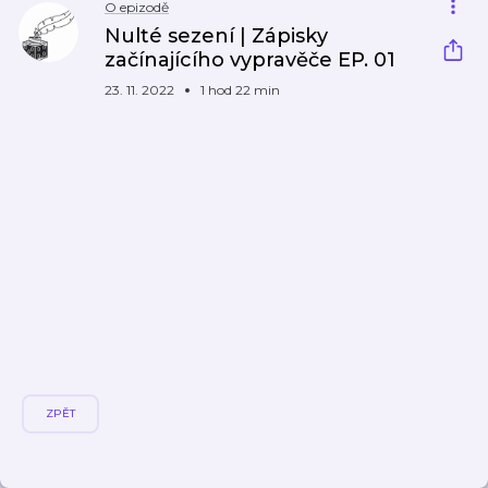
O epizodě
Nulté sezení | Zápisky
začínajícího vypravěče EP. 01
23. 11. 2022
1 hod 22 min
ZPĚT