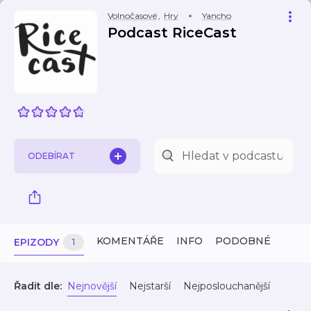
Volnočasové
,
Hry
Yancho
Podcast RiceCast
ODEBÍRAT
KOMENTÁŘE
INFO
PODOBNÉ
EPIZODY
1
Řadit dle:
Nejnovější
Nejstarší
Nejposlouchanější