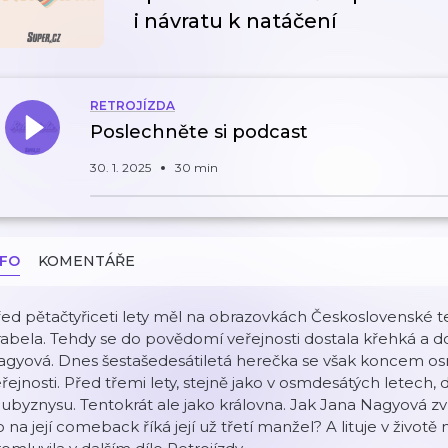
i návratu k natáčení
RETROJÍZDA
Poslechněte si podcast
30. 1. 2025
30 min
NFO
KOMENTÁŘE
ed pětačtyřiceti lety měl na obrazovkách Československé te
abela. Tehdy se do povědomí veřejnosti dostala křehká a d
gyová. Dnes šestašedesátiletá herečka se však koncem osmd
řejnosti. Před třemi lety, stejně jako v osmdesátých letech, 
ubyznysu. Tentokrát ale jako královna. Jak Jana Nagyová zvl
 na její comeback říká její už třetí manžel? A lituje v živo