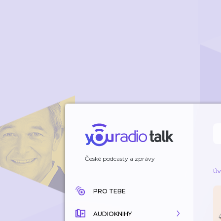
České podcasty a zprávy
Úv
PRO TEBE
AUDIOKNIHY