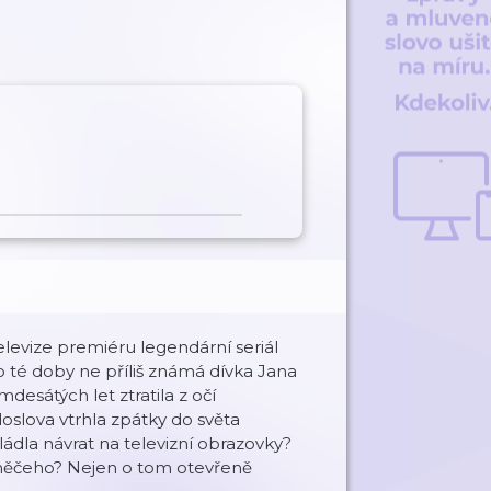
levize premiéru legendární seriál
o té doby ne příliš známá dívka Jana
esátých let ztratila z očí
doslova vtrhla zpátky do světa
ádla návrat na televizní obrazovky?
tě něčeho? Nejen o tom otevřeně