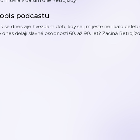
omluvila v dalším díle Retrojízdy.
opis podcastu
k se dnes žije hvězdám dob, kdy se jim ještě neříkalo celebr
 dnes dělají slavné osobnosti 60. až 90. let? Začíná Retroj