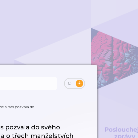
ela nás pozvala do...
ás pozvala do svého
a o třech manželstvích