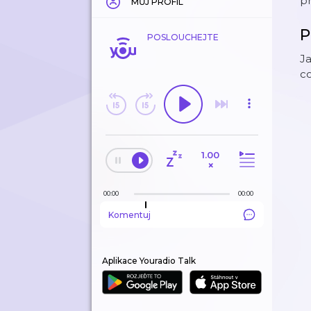
pr
MŮJ PROFIL
P
POSLOUCHEJTE
Ja
co
1.00
×
00:00
00:00
Komentuj
Aplikace Youradio Talk