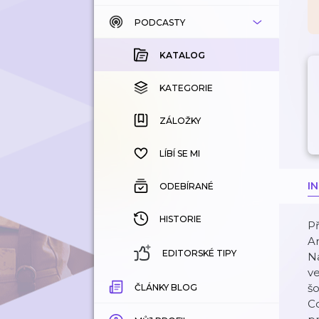
PODCASTY
KATALOG
KOUPENÉ
KATALOG
KATEGORIE
KATEGORIE
ZÁLOŽKY
ZÁLOŽKY
HISTORIE
LÍBÍ SE MI
I
ODEBÍRANÉ
HISTORIE
Př
Ar
EDITORSKÉ TIPY
Na
ve
šo
ČLÁNKY BLOG
Co