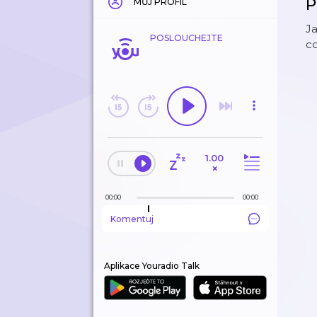
P
MŮJ PROFIL
Ja
POSLOUCHEJTE
co
1.00
×
00:00
00:00
Komentuj
Aplikace Youradio Talk