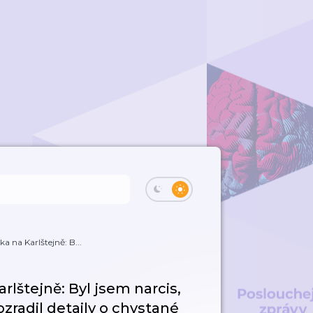
a na Karlštejně: B...
rlštejně: Byl jsem narcis,
zradil detaily o chystané