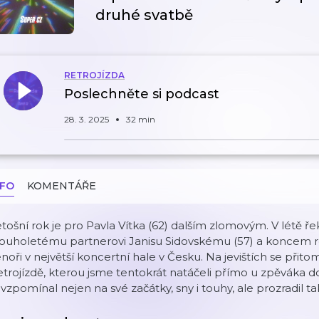
druhé svatbě
RETROJÍZDA
Poslechněte si podcast
28. 3. 2025
32 min
NFO
KOMENTÁŘE
tošní rok je pro Pavla Vítka (62) dalším zlomovým. V létě
louholetému partnerovi Janisu Sidovskému (57) a koncem 
noři v největší koncertní hale v Česku. Na jevištích se přito
trojízdě, kterou jsme tentokrát natáčeli přímo u zpěváka 
vzpomínal nejen na své začátky, sny i touhy, ale prozradil ta