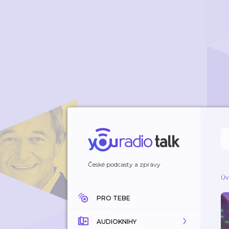
České podcasty a zprávy
Úv
PRO TEBE
AUDIOKNIHY