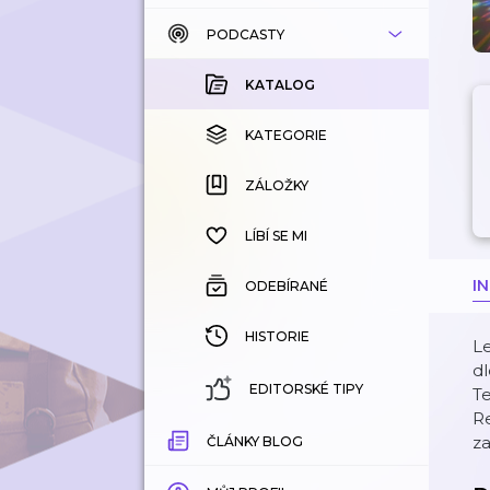
PODCASTY
KATALOG
KOUPENÉ
KATALOG
KATEGORIE
KATEGORIE
ZÁLOŽKY
ZÁLOŽKY
HISTORIE
LÍBÍ SE MI
I
ODEBÍRANÉ
HISTORIE
Le
d
EDITORSKÉ TIPY
Te
Re
za
ČLÁNKY BLOG