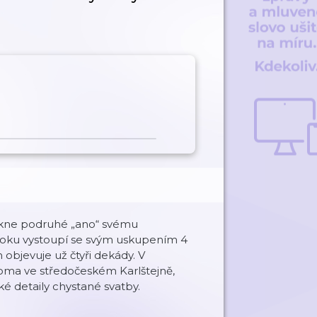
 řekne podruhé „ano“ svému
roku vystoupí se svým uskupením 4
m objevuje už čtyři dekády. V
doma ve středočeském Karlštejně,
ké detaily chystané svatby.