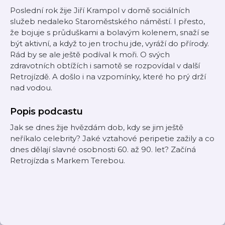
Poslední rok žije Jiří Krampol v domě sociálních
služeb nedaleko Staroměstského náměstí. I přesto,
že bojuje s průduškami a bolavým kolenem, snaží se
být aktivní, a když to jen trochu jde, vyráží do přírody.
Rád by se ale ještě podíval k moři. O svých
zdravotních obtížích i samotě se rozpovídal v další
Retrojízdě. A došlo i na vzpomínky, které ho prý drží
nad vodou.
Popis podcastu
Jak se dnes žije hvězdám dob, kdy se jim ještě
neříkalo celebrity? Jaké vztahové peripetie zažily a co
dnes dělají slavné osobnosti 60. až 90. let? Začíná
Retrojízda s Markem Terebou.