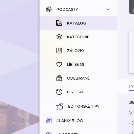
PODCASTY
KATALOG
KOUPENÉ
KATALOG
KATEGORIE
KATEGORIE
ZÁLOŽKY
ZÁLOŽKY
HISTORIE
LÍBÍ SE MI
ODEBÍRANÉ
I
HISTORIE
🎮
EDITORSKÉ TIPY
V 
ČLÁNKY BLOG
• 
• 