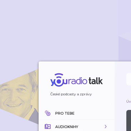
České podcasty a zprávy
Úv
PRO TEBE
AUDIOKNIHY