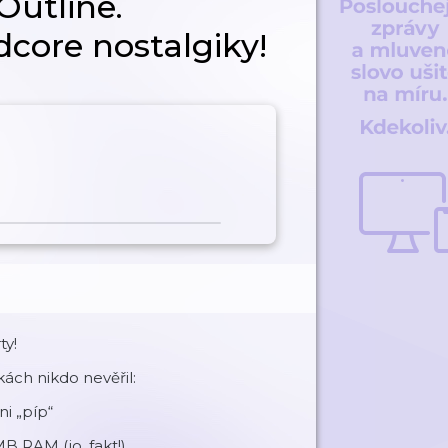
Outline.
core nostalgiky!
ty!
ách nikdo nevěřil:
ni „píp“
B RAM (jo, fakt!)