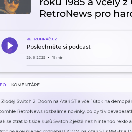
roku 1985 a včely z 
RetroNews pro hard
RETROHRÁČ.CZ
Poslechněte si podcast
28. 6. 2025
19 min
NFO
KOMENTÁŘE
 Zloději Switch 2, Doom na Atari ST a včelí útok na demopár
tomhle RetroNews rozbalíme novinky, co by ti v devadesátk
Jak se ztratilo tisíce kusů Switch 2 ještě než Nintendo řeklo a
Proč nějakej šílenec rozběhal DOOM na Atari ST s 8MHz a 1M