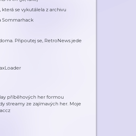
která se vykutálela z archivu
 na Sommarhack
eš doma. Připoutej se, RetroNews jede
axLoader
play příběhových her formou
dy streamy ze zajímavých her. Moje
raccz