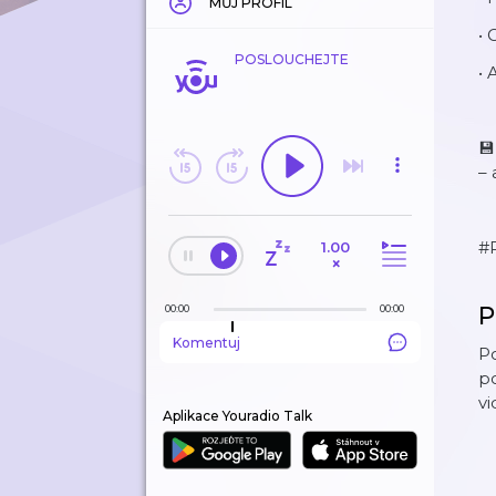
MŮJ PROFIL
• 
POSLOUCHEJTE
• 
💾
– 
#
1.00
×
P
00:00
00:00
Komentuj
P
po
v
Aplikace Youradio Talk