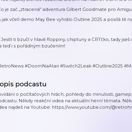
Co je zač „ztracená“ adventura Gilbert Goodmate pro Amigu, 
A jak včelí demo May Bee vyhrálo Outline 2025 a posílá tě
 Jestli ti bzučí v hlavě floppiny, chiptuny a CRTčko, tady js
a teď i s pořádným bzučením!
RetroNews #DoomNaAtari #Switch2Leak #Outline2025 #M
opis podcastu
ovídání o počítačových hrách, pohledy do minulosti, game
dcastu. Někdy reakční videa na aktuální herní témata. Něk
idea najdeš na Youtube: https://www.youtube.com/@retroh