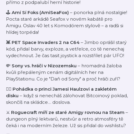
přímo z podpalubí herní historie!
🕹️
Amí Sí Foks (AmiSeaFox)
– ponorka plná nostalgie!
Pocta staré arkádě Seafox v novém kabátě pro
Amigu. Oslav 40 let s Komodórem stylově – a radši si
hlídej torpéda!
👾
PET Space Invaders 2 na C64
– Jimbo oprášil starý
kód, přidal barvy, exploze, a vetřelce, co tě nenechaj
vydechnout. Je čas tasit joystick a rozstřílet pár UFO!
💸
Sony vs. hráči v Nizozemsku
– hromadná žaloba
kvůli přepáleným cenám digitálních her na
PlayStationu. Co je
"Daň od Sony"
a proč hráči zuří?
🧙‍♂️
Pohádka o princi Jamesi Haulzovi a zakletém
disku
– když si nenecháš zálohovat Bitcoinový poklad,
skončíš na skládce… doslova.
⚔️
Roguecraft míří ze staré Amigy rovnou na Steam
–
dungeon plný lektvarů, nestvůr a retro atmosféry tě
čeká i na moderním železe. Už sis přidal do wishlistu?