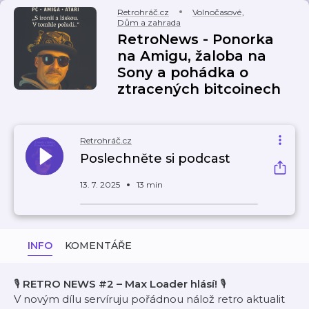
Retrohráč.cz
Volnočasové
,
Dům a zahrada
RetroNews - Ponorka
na Amigu, žaloba na
Sony a pohádka o
ztracených bitcoinech
Retrohráč.cz
Poslechněte si podcast
13. 7. 2025
13 min
INFO
KOMENTÁŘE
🎙️
RETRO NEWS #2 – Max Loader hlásí!
🎙️
V novým dílu servíruju pořádnou nálož retro aktualit