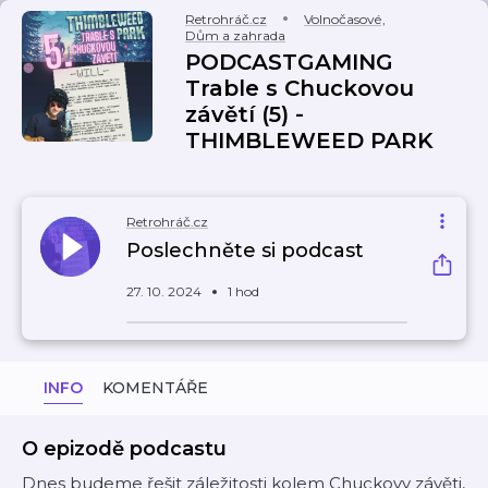
Retrohráč.cz
Volnočasové
,
Dům a zahrada
PODCASTGAMING
Trable s Chuckovou
závětí (5) -
THIMBLEWEED PARK
Retrohráč.cz
Poslechněte si podcast
27. 10. 2024
1 hod
INFO
KOMENTÁŘE
O epizodě podcastu
Dnes budeme řešit záležitosti kolem Chuckovy závěti,