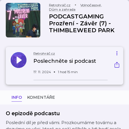
Retrohráč.cz
Volnočasové
,
Dům a zahrada
PODCASTGAMING
Prozření - Závěr (7) -
THIMBLEWEED PARK
Retrohráč.cz
Poslechněte si podcast
17. 11. 2024
1 hod 15 min
INFO
KOMENTÁŘE
O epizodě podcastu
Poslední díl je před vámi. Prozkoumáme továrnu a
dozvíme se věci, které na celý příběh a lidi hodí zcela