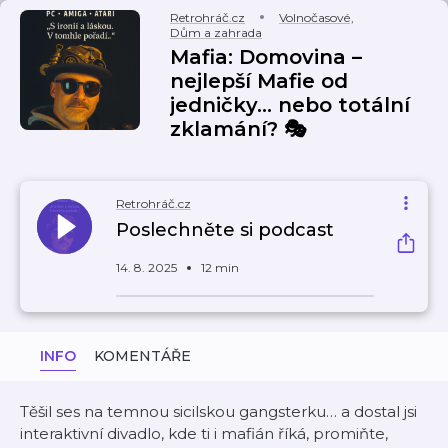
Retrohráč.cz
Volnočasové
,
Dům a zahrada
Mafia: Domovina –
nejlepší Mafie od
jedničky… nebo totální
zklamání? 🎭
Retrohráč.cz
Poslechněte si podcast
14. 8. 2025
12 min
INFO
KOMENTÁŘE
Těšil ses na temnou sicilskou gangsterku… a dostal jsi
interaktivní divadlo, kde ti i mafián říká‚ promiňte,