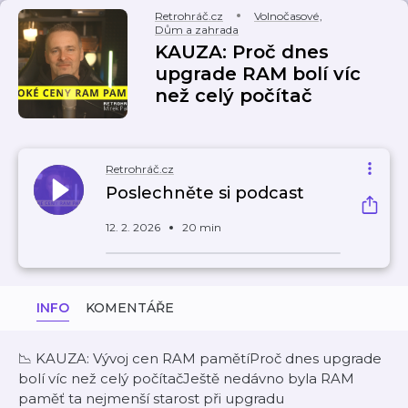
Retrohráč.cz
Volnočasové
,
Dům a zahrada
KAUZA: Proč dnes
upgrade RAM bolí víc
než celý počítač
Retrohráč.cz
Poslechněte si podcast
12. 2. 2026
20 min
INFO
KOMENTÁŘE
📉 KAUZA: Vývoj cen RAM pamětíProč dnes upgrade
bolí víc než celý počítačJeště nedávno byla RAM
paměť ta nejmenší starost při upgradu