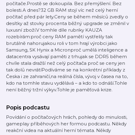
počítače.Prostě se dokoupila. Bez přemýšlení. Bez
bolesti.A dnes?32 GB RAM stojí víc než celý herní
počítač před pár lety.Ceny se během měsíců zvedly o
desítky až stovky procenta běžný upgrade se změnil v
luxusní zboží.V tomhle díle rubriky KAUZA
rozebírám:proč ceny RAM pamětí vystřelily tak
brutálně nahorujakou roli v tom hrají výrobci jako
Samsung, SK Hynix a Micronproč umělá inteligence a
datacentra vysávají paměti z trhujak se DDR5 během
chvíle stala dražší než celý počítača proč se ceny jen
tak dolů nevrátíPodíváme se na konkrétní příklady z
Česka i ze zahraničí,na reálná čísla, vývoj v časea na to,
kdo na tomhle stavu vydělává – a kdo to odnáší.Tohle
není běžný tržní výkyv.Tohle je paměťová krize.
Popis podcastu
Povídání o počítačových hrách, pohledy do minulosti,
gameplay příběhových her formou podcastu. Někdy
reakční videa na aktuální herní témata. Někdy