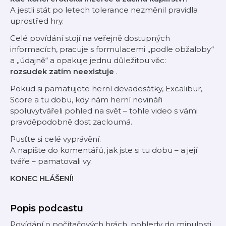
A jestli stát po letech tolerance nezměnil pravidla
uprostřed hry.
Celé povídání stojí na veřejně dostupných
informacích, pracuje s formulacemi „podle obžaloby“
a „údajně“ a opakuje jednu důležitou věc:
rozsudek zatím neexistuje
.
Pokud si pamatujete herní devadesátky, Excalibur,
Score a tu dobu, kdy nám herní novináři
spoluvytvářeli pohled na svět – tohle video s vámi
pravděpodobně dost zacloumá.
Pusťte si celé vyprávění.
A napište do komentářů, jak jste si tu dobu – a její
tváře – pamatovali vy.
KONEC HLÁŠENÍ!
Popis podcastu
Povídání o počítačových hrách, pohledy do minulosti,