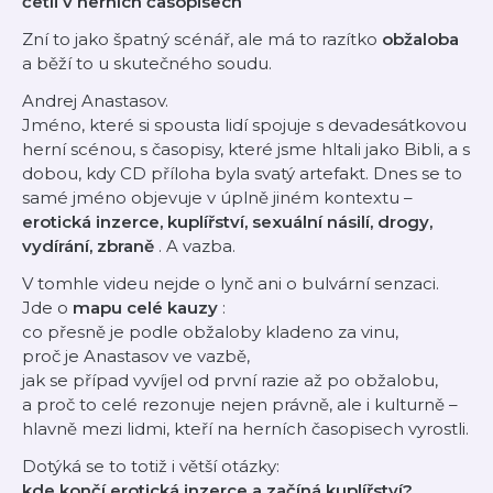
četli v herních časopisech
Zní to jako špatný scénář, ale má to razítko
obžaloba
a běží to u skutečného soudu.
Andrej Anastasov.
Jméno, které si spousta lidí spojuje s devadesátkovou
herní scénou, s časopisy, které jsme hltali jako Bibli, a s
dobou, kdy CD příloha byla svatý artefakt. Dnes se to
samé jméno objevuje v úplně jiném kontextu –
erotická inzerce, kuplířství, sexuální násilí, drogy,
vydírání, zbraně
. A vazba.
V tomhle videu nejde o lynč ani o bulvární senzaci.
Jde o
mapu celé kauzy
:
co přesně je podle obžaloby kladeno za vinu,
proč je Anastasov ve vazbě,
jak se případ vyvíjel od první razie až po obžalobu,
a proč to celé rezonuje nejen právně, ale i kulturně –
hlavně mezi lidmi, kteří na herních časopisech vyrostli.
Dotýká se to totiž i větší otázky:
kde končí erotická inzerce a začíná kuplířství?