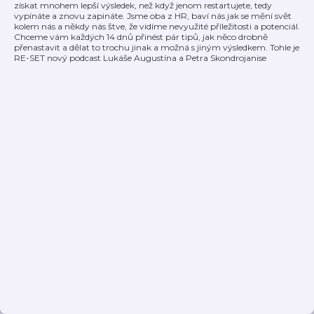
získat mnohem lepší výsledek, než když jenom restartujete, tedy
vypínáte a znovu zapináte. Jsme oba z HR, baví nás jak se mění svět
kolem nás a někdy nás štve, že vidíme nevyužité příležitosti a potenciál.
Chceme vám každých 14 dnů přinést pár tipů, jak něco drobně
přenastavit a dělat to trochu jinak a možná s jiným výsledkem. Tohle je
RE-SET nový podcast Lukáše Augustína a Petra Skondrojanise