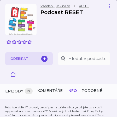
Vzdělání
,
Jak na to
RESET
Podcast RESET
ODEBÍRAT
KOMENTÁŘE
INFO
PODOBNÉ
EPIZODY
17
Kdo jste viděl IT crowd, tak si pamatujete větu „a už jste to zkusili
vypnout a znovu zapnout?“ V některých oblastech vidíme, že by
stačila drobná změna parametrů, drobné přenastavení a můžete