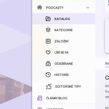
PODCASTY
KATALOG
KOUPENÉ
KATALOG
KATEGORIE
KATEGORIE
ZÁLOŽKY
ZÁLOŽKY
HISTORIE
LÍBÍ SE MI
I
ODEBÍRANÉ
HISTORIE
O
Ma
EDITORSKÉ TIPY
to
se
ČLÁNKY BLOG
Ma