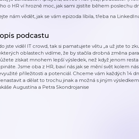
ho o HR ví hrozně moc, jak sami zjistíte během poslechu dn
jte nám vědět, jak se vám epizoda líbila, třeba na LinkedInu
opis podcastu
o jste viděl IT crowd, tak si pamatujete větu „a už jste to z
kterých oblastech vidíme, že by stačila drobná změna par
žete získat mnohem lepší výsledek, než když jenom restar
pináte. Jsme oba z HR, baví nás jak se mění svět kolem nás
využité příležitosti a potenciál. Chceme vám každých 14 dn
enastavit a dělat to trochu jinak a možná s jiným výsledke
káše Augustína a Petra Skondrojanise