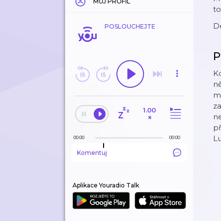
MŮJ PROFIL
to
De
POSLOUCHEJTE
P
Kd
ně
mů
za
1.00
ne
×
př
Lu
00:00
00:00
Komentuj
Aplikace Youradio Talk