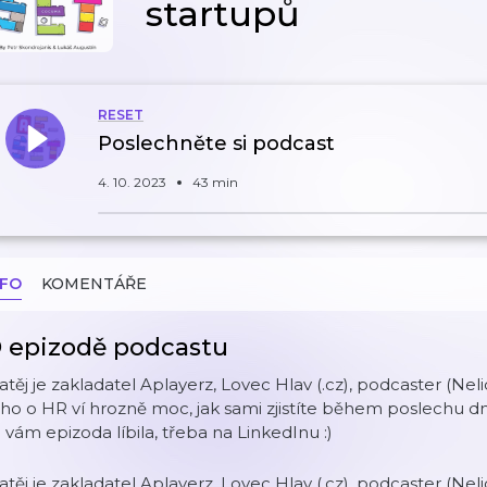
startupů
RESET
Poslechněte si podcast
4. 10. 2023
43 min
NFO
KOMENTÁŘE
 epizodě podcastu
těj je zakladatel Aplayerz, Lovec Hlav (.cz), podcaster (Neli
ho o HR ví hrozně moc, jak sami zjistíte během poslechu dn
 vám epizoda líbila, třeba na LinkedInu :)
těj je zakladatel Aplayerz, Lovec Hlav (.cz), podcaster (Neli