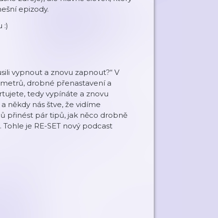
ešní epizody.
 :)
kusili vypnout a znovu zapnout?“ V
ametrů, drobné přenastavení a
tujete, tedy vypínáte a znovu
 a někdy nás štve, že vidíme
ů přinést pár tipů, jak něco drobně
m. Tohle je RE-SET nový podcast