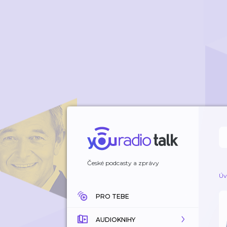
České podcasty a zprávy
Úv
PRO TEBE
AUDIOKNIHY