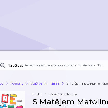
Najděte si:
od
Podcasty
Vzdělání
RESET
S Matějem Matolínem o nábo
RESET
Vzdělání
,
Jak na to
S Matějem Matolín