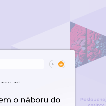
ru do startupů
em o náboru do