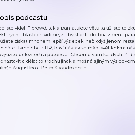
opis podcastu
o jste viděl IT crowd, tak si pamatujete větu „a už jste to z
kterých oblastech vidíme, že by stačila drobná změna par
žete získat mnohem lepší výsledek, než když jenom restar
pináte. Jsme oba z HR, baví nás jak se mění svět kolem nás
využité příležitosti a potenciál. Chceme vám každých 14 dn
enastavit a dělat to trochu jinak a možná s jiným výsledke
káše Augustína a Petra Skondrojanise