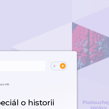
orii HR
ciál o historii