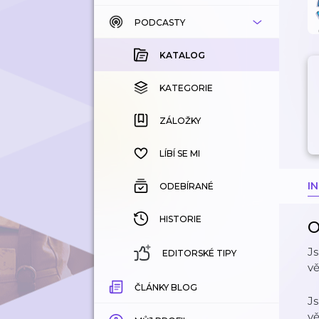
PODCASTY
KATALOG
KOUPENÉ
KATALOG
KATEGORIE
KATEGORIE
ZÁLOŽKY
ZÁLOŽKY
HISTORIE
LÍBÍ SE MI
I
ODEBÍRANÉ
HISTORIE
O
Js
EDITORSKÉ TIPY
vě
ČLÁNKY BLOG
Js
vě