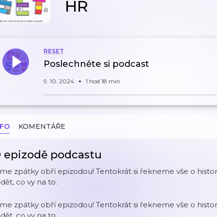
HR
RESET
Poslechněte si podcast
9. 10. 2024
1 hod 18 min
NFO
KOMENTÁŘE
 epizodě podcastu
me zpátky obří epizodou! Tentokrát si řekneme vše o histo
dět, co vy na to.
me zpátky obří epizodou! Tentokrát si řekneme vše o histo
dět, co vy na to.