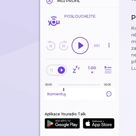
MŮJ PROFIL
P
POSLOUCHEJTE
Kd
ně
mů
za
ne
př
1.00
Lu
×
00:00
00:00
Komentuj
Aplikace Youradio Talk