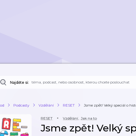
Najděte si:
od
Podcasty
Vzdělání
RESET
Jsme zpět! Velký speciál o hist
RESET
Vzdělání
,
Jak na to
Jsme zpět! Velký spe