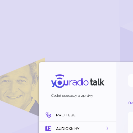
České podcasty a zprávy
Úv
PRO TEBE
AUDIOKNIHY