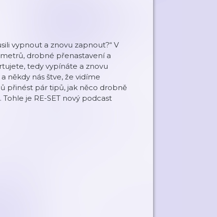
kusili vypnout a znovu zapnout?“ V
ametrů, drobné přenastavení a
tujete, tedy vypínáte a znovu
 a někdy nás štve, že vidíme
ů přinést pár tipů, jak něco drobně
m. Tohle je RE-SET nový podcast