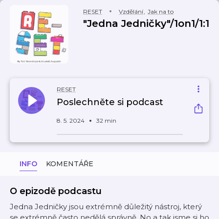
RESET
Vzdělání
,
Jak na to
"Jedna Jedničky"/1on1/1:1
RESET
Poslechněte si podcast
8. 5. 2024
32 min
INFO
KOMENTÁŘE
O epizodě podcastu
Jedna Jedničky jsou extrémně důležitý nástroj, který
se extrémně často nedělá správně. No a tak jsme si ho