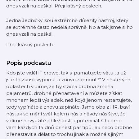
dnes vzali na paškál. Přeji krásný poslech.
Jedna Jedničky jsou extrémně důležitý nástroj, který
se extrémně často nedělá správně. No a tak jsme si ho
dnes vzali na paškál.
Přeji krásný poslech.
Popis podcastu
Kdo jste viděl IT crowd, tak si pamatujete větu „a už
jste to zkusili vypnout a znovu zapnout?“ V některých
oblastech vidíme, že by stačila drobná změna
parametrů, drobné přenastavení a můžete získat
mnohem lepší výsledek, než když jenom restartujete,
tedy vypínáte a znovu zapináte. Jsme oba z HR, baví
nás jak se mění svět kolem nás a někdy nás štve, že
vidíme nevyužité příležitosti a potenciál. Chceme
vám každých 14 dnů přinést pár tipů, jak něco drobně
přenastavit a dělat to trochu jinak a možná s jiným