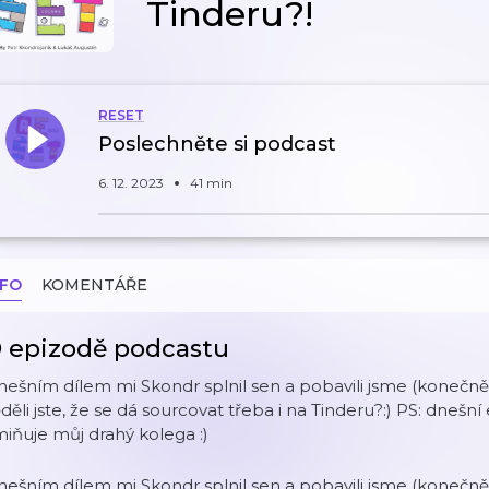
Tinderu?!
RESET
Poslechněte si podcast
6. 12. 2023
41 min
NFO
KOMENTÁŘE
 epizodě podcastu
nešním dílem mi Skondr splnil sen a pobavili jsme (koneč
děli jste, že se dá sourcovat třeba i na Tinderu?:) PS: dnešn
iňuje můj drahý kolega :)
nešním dílem mi Skondr splnil sen a pobavili jsme (koneč