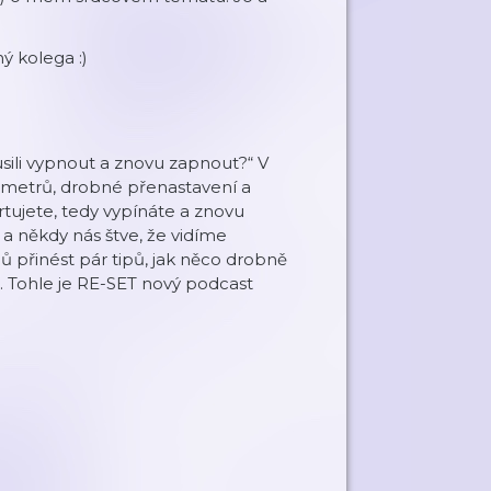
ý kolega :)
kusili vypnout a znovu zapnout?“ V
ametrů, drobné přenastavení a
tujete, tedy vypínáte a znovu
 a někdy nás štve, že vidíme
ů přinést pár tipů, jak něco drobně
m. Tohle je RE-SET nový podcast