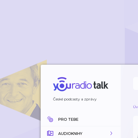
České podcasty a zprávy
Úv
PRO TEBE
AUDIOKNIHY