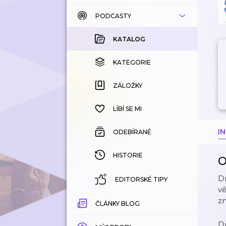
PODCASTY
KATALOG
KOUPENÉ
KATALOG
KATEGORIE
KATEGORIE
ZÁLOŽKY
ZÁLOŽKY
HISTORIE
LÍBÍ SE MI
I
ODEBÍRANÉ
HISTORIE
O
D
EDITORSKÉ TIPY
vě
zm
ČLÁNKY BLOG
D