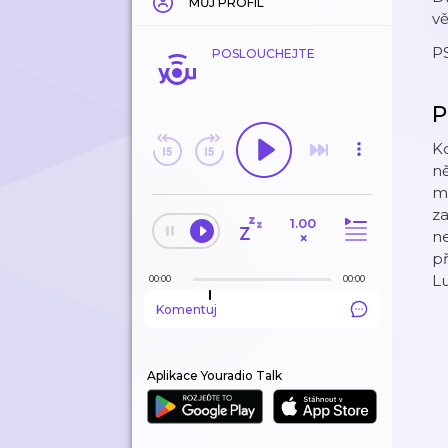
MŮJ PROFIL
vě
PS
POSLOUCHEJTE
P
Kd
ně
mů
za
1.00
ne
×
př
Lu
00:00
00:00
Komentuj
Aplikace Youradio Talk