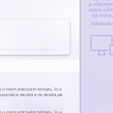
ně) o mém srdcovém tématu. Jo a
í epizoda je devátá a ne desátá jak
ně) o mém srdcovém tématu. Jo a