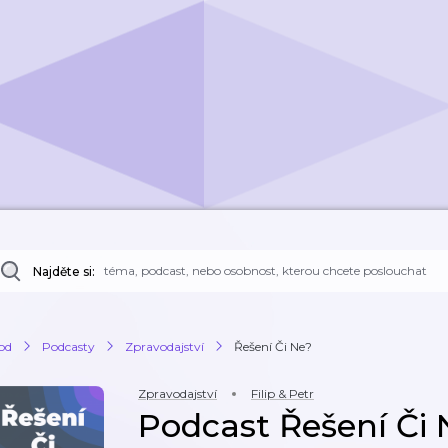
Najděte si:
od
Podcasty
Zpravodajství
Řešení Či Ne?
Zpravodajství
Filip & Petr
Podcast Řešení Či 