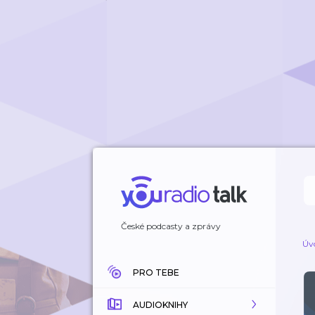
České podcasty a zprávy
Úv
PRO TEBE
AUDIOKNIHY