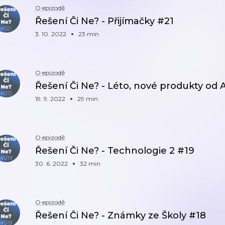
O epizodě
Řešení Či Ne? - Přijímačky #21
3. 10. 2022
23 min
O epizodě
Řešení Či Ne? - Léto, nové produkty od
19. 9. 2022
29 min
O epizodě
Řešení Či Ne? - Technologie 2 #19
30. 6. 2022
32 min
O epizodě
Řešení Či Ne? - Známky ze Školy #18