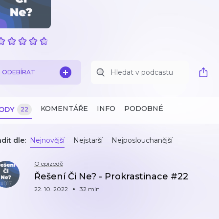
ODEBÍRAT
KOMENTÁŘE
INFO
PODOBNÉ
ZODY
22
dit dle:
Nejnovější
Nejstarší
Nejposlouchanější
O epizodě
Řešení Či Ne? - Prokrastinace #22
22. 10. 2022
32 min