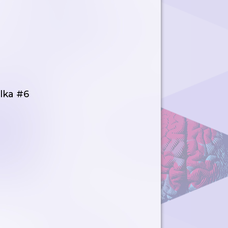
álka #6