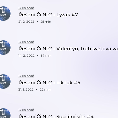
O epizodě
Řešení Či Ne? - Lyžák #7
21. 2. 2022
25 min
O epizodě
Řešení Či Ne? - Valentýn, třetí světová v
14. 2. 2022
37 min
O epizodě
Řešení Či Ne? - TikTok #5
31. 1. 2022
22 min
O epizodě
Řešení Či Ne? - Sociální sítě #4