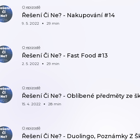
O epizodě
Řešení Či Ne? - Nakupování #14
9. 5. 2022
29 min
O epizodě
Řešení Či Ne? - Fast Food #13
2. 5. 2022
29 min
O epizodě
Řešení Či Ne? - Oblíbené předměty ze šk
15. 4. 2022
28 min
O epizodě
Řešení Či Ne? - Duolingo, Poznámky Z Šk