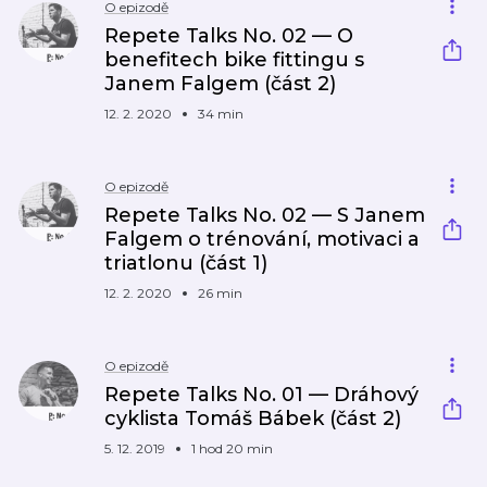
O epizodě
Repete Talks No. 02 — O
benefitech bike fittingu s
Janem Falgem (část 2)
12. 2. 2020
34 min
O epizodě
Repete Talks No. 02 — S Janem
Falgem o trénování, motivaci a
triatlonu (část 1)
12. 2. 2020
26 min
O epizodě
Repete Talks No. 01 — Dráhový
cyklista Tomáš Bábek (část 2)
5. 12. 2019
1 hod 20 min