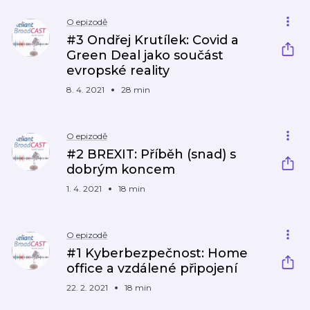
O epizodě
#3 Ondřej Krutílek: Covid a
Green Deal jako součást
evropské reality
8. 4. 2021
28 min
O epizodě
#2 BREXIT: Příběh (snad) s
dobrým koncem
1. 4. 2021
18 min
O epizodě
#1 Kyberbezpečnost: Home
office a vzdálené připojení
22. 2. 2021
18 min