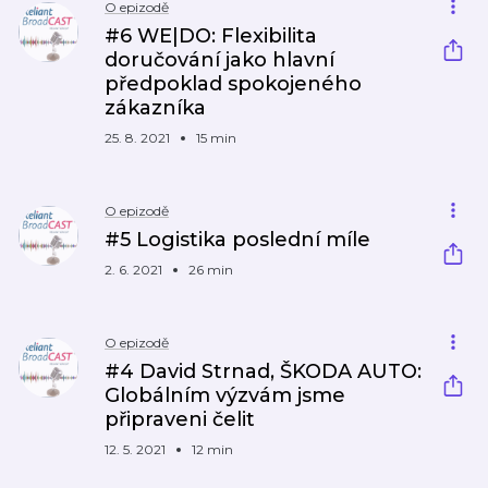
O epizodě
#6 WE|DO: Flexibilita
doručování jako hlavní
předpoklad spokojeného
zákazníka
25. 8. 2021
15 min
O epizodě
#5 Logistika poslední míle
2. 6. 2021
26 min
O epizodě
#4 David Strnad, ŠKODA AUTO:
Globálním výzvám jsme
připraveni čelit
12. 5. 2021
12 min