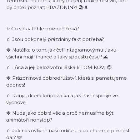
Tentokrát na téma, který (nejen) rodiče řeší víc, než
by chtěli přiznat: PRÁZDNINY! 🏖️🌲
✨ Co vás v téhle epizodě čeká?
🧃 Jsou dokonalý prázdniny fakt potřeba?
🍓 Natálka o tom, jak čelí intagramovýmu tlaku -
všichni mají finance a taky spoustu času? 🌊
🧃 Lůca a její celoživotní láska k TOMÍKOVI 😍
🍓 Prázdninová dobrodružství, která si pamatujeme
dodnes!
🧃 Ronja, dcera loupežníka a jak nás inspiruje ve
výchově!
🍓 Nuda jako dobrá věc a proč nemusíme být
animátoři nonstop?
🧃 Jak nás ovlivnili naši rodiče… a co chceme přenést
dál? 🫶