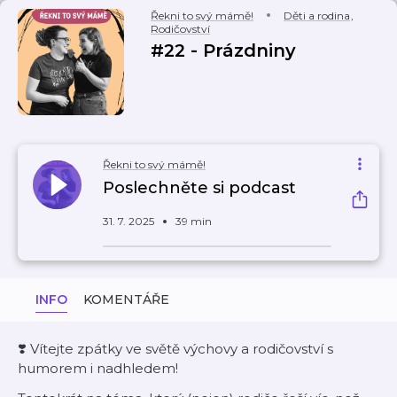
Řekni to svý mámě!
Děti a rodina
,
Rodičovství
#22 - Prázdniny
Řekni to svý mámě!
Poslechněte si podcast
31. 7. 2025
39 min
INFO
KOMENTÁŘE
❣️ Vítejte zpátky ve světě výchovy a rodičovství s
humorem i nadhledem!