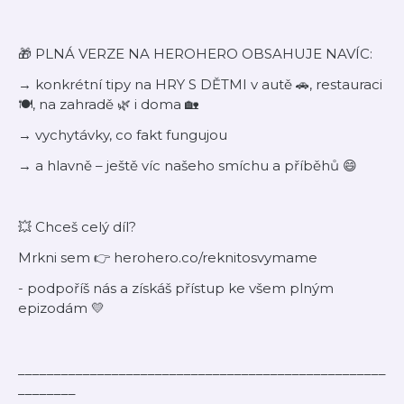
🎁 PLNÁ VERZE NA HEROHERO OBSAHUJE NAVÍC:
→ konkrétní tipy na HRY S DĚTMI v autě 🚗, restauraci
🍽️, na zahradě 🌿 i doma 🏡
→ vychytávky, co fakt fungujou
→ a hlavně – ještě víc našeho smíchu a příběhů 😄
💥 Chceš celý díl?
Mrkni sem 👉 herohero.co/reknitosvymame
- podpoříš nás a získáš přístup ke všem plným
epizodám 💛
___________________________________________________
________