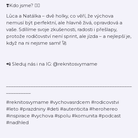
❣️Kdo jsme? 👯‍♀️
Lůca a Natálka – dvě holky, co věří, že výchova
nemusí být perfektní, ale hlavně živá, opravdová a
vaše. Sdílíme svoje zkušenosti, radosti i přešlapy,
protože rodičovství není sprint, ale jízda – a nejlepší je,
když na ni nejsme sami! 🚀
📲 Sleduj nás i na IG: @reknitosvymame
___________________________________________________
__________
#reknitosvymame #vychovasrdcem #rodicovstvi
#leto #prazdniny #deti #autenticita #herohereo
#inspirace #vychova #spolu #komunita #podcast
#nadhled