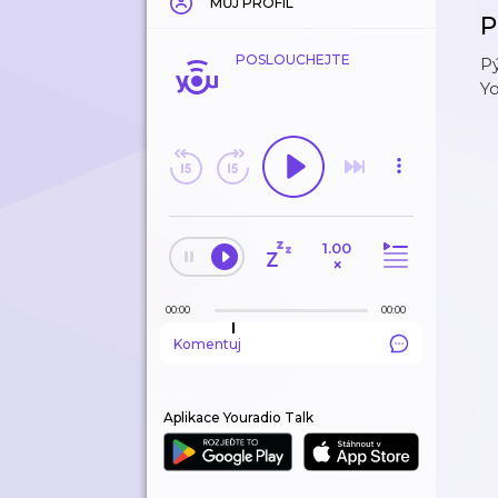
MŮJ PROFIL
P
POSLOUCHEJTE
Pý
Y
1.00
×
00:00
00:00
Komentuj
Aplikace Youradio Talk