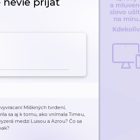
 nevie prijať
)
vyvracaní Miškiných tvrdení,
rila sa aj k tomu, ako vnímala Timeu,
vyzerá medzi Luisou a Azrou? Čo sa
pak?