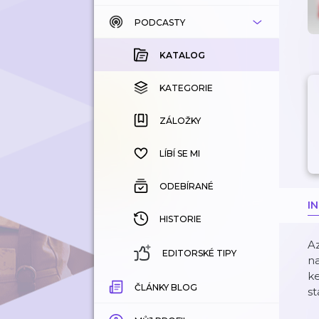
PODCASTY
KATALOG
KOUPENÉ
KATALOG
KATEGORIE
KATEGORIE
ZÁLOŽKY
ZÁLOŽKY
HISTORIE
LÍBÍ SE MI
ODEBÍRANÉ
I
HISTORIE
Az
EDITORSKÉ TIPY
na
ke
ČLÁNKY BLOG
st