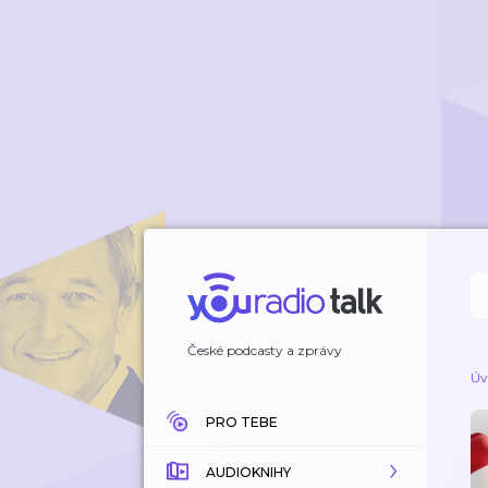
České podcasty a zprávy
Úv
PRO TEBE
AUDIOKNIHY