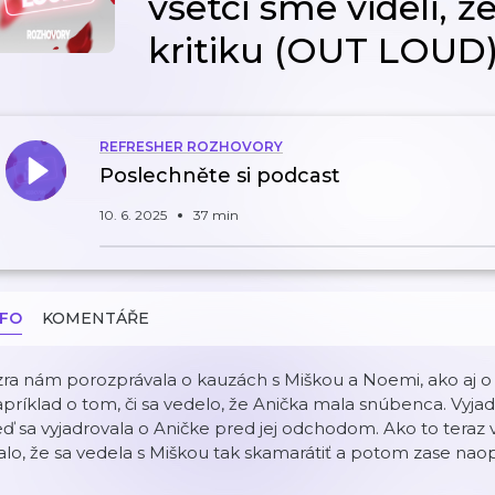
všetci sme videli, že
kritiku (OUT LOUD
REFRESHER ROZHOVORY
Poslechněte si podcast
10. 6. 2025
37 min
NFO
KOMENTÁŘE
ra nám porozprávala o kauzách s Miškou a Noemi, ako aj o 
príklad o tom, či sa vedelo, že Anička mala snúbenca. Vyjad
ď sa vyjadrovala o Aničke pred jej odchodom. Ako to teraz 
alo, že sa vedela s Miškou tak skamarátiť a potom zase nao