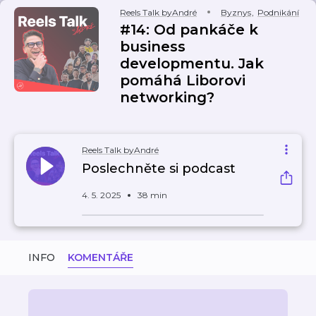
Reels Talk byAndré
Byznys
,
Podnikání
#14: Od pankáče k
business
developmentu. Jak
pomáhá Liborovi
networking?
Reels Talk byAndré
Poslechněte si podcast
4. 5. 2025
38 min
INFO
KOMENTÁŘE