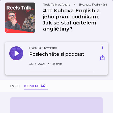
Reels Talk byAndré
Byznys
,
Podnikání
#11: Kubova English a
jeho první podnikání.
Jak se stal učitelem
angličtiny?
Reels Talk byAndré
Poslechněte si podcast
30. 3. 2025
28 min
INFO
KOMENTÁŘE