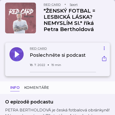
RED CARD
Sport
"ŽENSKÝ FOTBAL =
LESBICKÁ LÁSKA?
NEMYSLÍM SI." říká
Petra Bertholdová
RED CARD
Poslechněte si podcast
18. 7. 2022
19 min
INFO
KOMENTÁŘE
O epizodě podcastu
PETRA BERTHOLDOVÁ je česká fotbalová obránkyně!