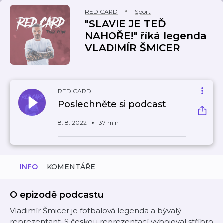
RED CARD
Sport
"SLAVIE JE TEĎ
NAHOŘE!" říká legenda
VLADIMÍR ŠMICER
RED CARD
Poslechněte si podcast
8. 8. 2022
37 min
INFO
KOMENTÁŘE
O epizodě podcastu
Vladimír Šmicer je fotbalová legenda a bývalý
reprezentant. S českou reprezentací vybojoval stříbro