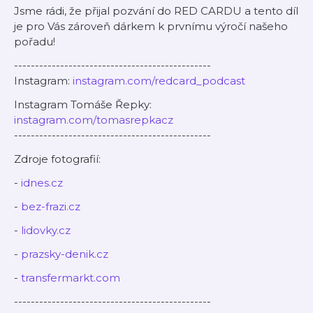
Jsme rádi, že přijal pozvání do RED CARDU a tento díl
je pro Vás zároveň dárkem k prvnímu výročí našeho
pořadu!
-----------------------------------------------
Instagram:
instagram.com/redcard_podcast
Instagram Tomáše Řepky:
instagram.com/tomasrepkacz
-----------------------------------------------
Zdroje fotografií:
-
idnes.cz
-
bez-frazi.cz
-
lidovky.cz
-
prazsky-denik.cz
-
transfermarkt.com
-----------------------------------------------