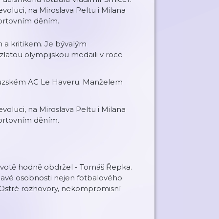
luci, na Miroslava Peltu i Milana
ortovním děním.
 a kritikem. Je bývalým
 zlatou olympijskou medaili v roce
ncouzském AC Le Haveru. Manželem
luci, na Miroslava Peltu i Milana
ortovním děním.
v životě hodně obdržel - Tomáš Řepka.
avé osobnosti nejen fotbalového
m. Ostré rozhovory, nekompromisní