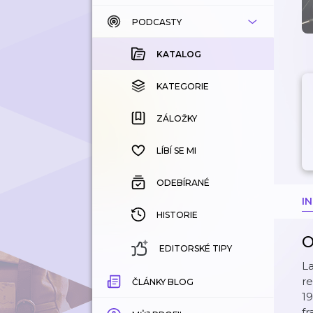
PODCASTY
KATALOG
KOUPENÉ
KATALOG
KATEGORIE
KATEGORIE
ZÁLOŽKY
ZÁLOŽKY
HISTORIE
LÍBÍ SE MI
ODEBÍRANÉ
I
HISTORIE
O
EDITORSKÉ TIPY
La
re
ČLÁNKY BLOG
19
fr