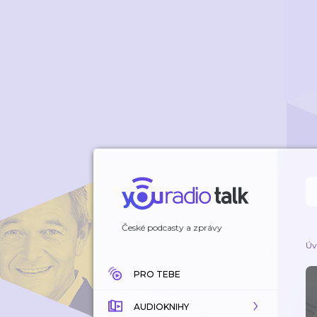
České podcasty a zprávy
Úv
PRO TEBE
AUDIOKNIHY