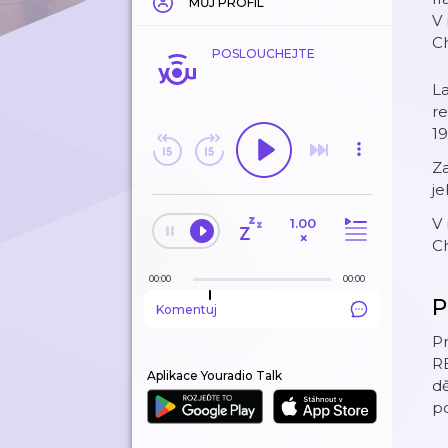
MŮJ PROFIL
V 
C
POSLOUCHEJTE
La
re
19
Za
je
V 
1.00
×
C
00:00
00:00
P
Komentuj
Pr
R
Aplikace Youradio Talk
dě
po