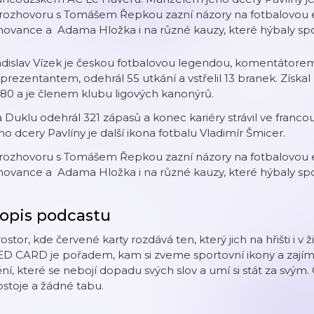
rozhovoru s Tomášem Řepkou zazní názory na fotbalovou evo
hovance a Adama Hložka i na různé kauzy, které hýbaly sp
dislav Vízek je českou fotbalovou legendou, komentátorem
prezentantem, odehrál 55 utkání a vstřelil 13 branek. Získal
80 a je členem klubu ligových kanonýrů.
 Duklu odehrál 321 zápasů a konec kariéry strávil ve fra
ho dcery Pavlíny je další ikona fotbalu Vladimír Šmicer.
rozhovoru s Tomášem Řepkou zazní názory na fotbalovou evo
hovance a Adama Hložka i na různé kauzy, které hýbaly sp
opis podcastu
ostor, kde červené karty rozdává ten, který jich na hřišti i 
ED CARD je pořadem, kam si zveme sportovní ikony a zajím
ní, které se nebojí dopadu svých slov a umí si stát za svý
stoje a žádné tabu.