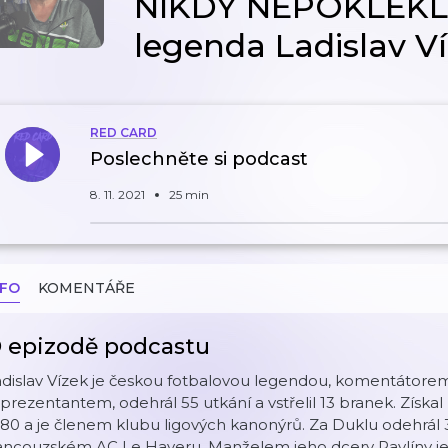
NIKDY NEPOKLEKL!!!
legenda Ladislav V
RED CARD
Poslechněte si podcast
8. 11. 2021
25 min
NFO
KOMENTÁŘE
 epizodě podcastu
dislav Vízek je českou fotbalovou legendou, komentátorem
prezentantem, odehrál 55 utkání a vstřelil 13 branek. Získal
80 a je členem klubu ligových kanonýrů. Za Duklu odehrál 32
ancouzském AC Le Haveru. Manželem jeho dcery Pavlíny je d