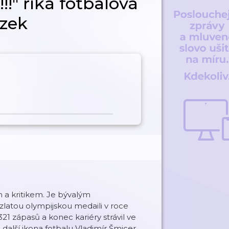
" říká fotbalová
ízek
 a kritikem. Je bývalým
 zlatou olympijskou medaili v roce
1 zápasů a konec kariéry strávil ve
alší ikona fotbalu Vladimír Šmicer.