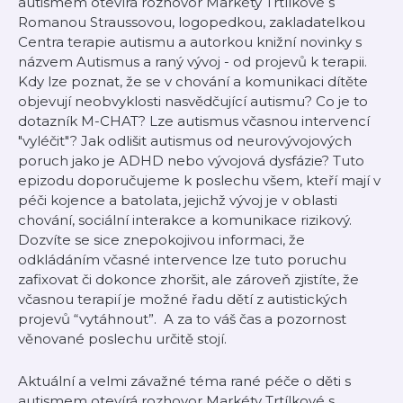
autismem otevírá rozhovor Markéty Trtílkové s
Romanou Straussovou, logopedkou, zakladatelkou
Centra terapie autismu a autorkou knižní novinky s
názvem Autismus a raný vývoj - od projevů k terapii.
Kdy lze poznat, že se v chování a komunikaci dítěte
objevují neobvyklosti nasvědčující autismu? Co je to
dotazník M-CHAT? Lze autismus včasnou intervencí
"vyléčit"? Jak odlišit autismus od neurovývojových
poruch jako je ADHD nebo vývojová dysfázie? Tuto
epizodu doporučujeme k poslechu všem, kteří mají v
péči kojence a batolata, jejichž vývoj je v oblasti
chování, sociální interakce a komunikace rizikový.
Dozvíte se sice znepokojivou informaci, že
odkládáním včasné intervence lze tuto poruchu
zafixovat či dokonce zhoršit, ale zároveň zjistíte, že
včasnou terapií je možné řadu dětí z autistických
projevů “vytáhnout”. A za to váš čas a pozornost
věnované poslechu určitě stojí.
Aktuální a velmi závažné téma rané péče o děti s
autismem otevírá rozhovor Markéty Trtílkové s