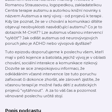
Romanou Straussovou, logopedkou, zakladatelkou
Centra terapie autismu a autorkou knižní novinky s
názvem
Autismus a raný vývoj - od projevů k terapii
.
Kdy lze poznat, že se v chování a komunikaci dítěte
objevují neobvyklosti nasvědčující autismu? Co je to
dotazník M-CHAT? Lze autismus včasnou intervencí
"vyléčit"? Jak odlišit autismus od neurovývojových
poruch jako je ADHD nebo vývojová dysfázie?
Tuto epizodu doporučujeme k poslechu všem, kteří
mají v péči kojence a batolata, jejichž vývoj je v oblasti
chování, sociální interakce a komunikace rizikový.
Dozvíte se sice znepokojivou informaci, že
odkládáním včasné intervence lze tuto poruchu
zafixovat či dokonce zhoršit, ale zároveň zjistíte, že
včasnou terapií je možné řadu dětí z autistických
projevů “vytáhnout”. A za to váš čas a pozornost
věnované poslechu určitě stojí.
Popis podcastu