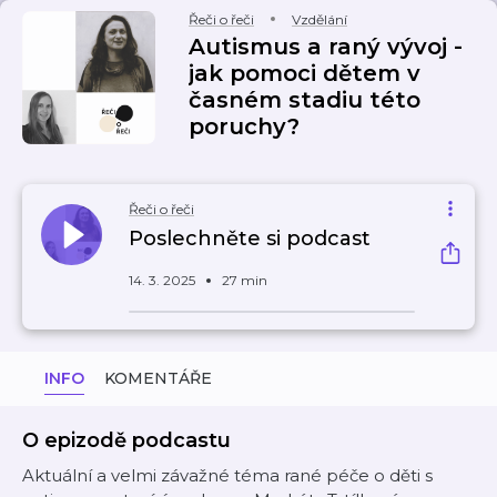
Řeči o řeči
Vzdělání
Autismus a raný vývoj -
jak pomoci dětem v
časném stadiu této
poruchy?
Řeči o řeči
Poslechněte si podcast
14. 3. 2025
27 min
INFO
KOMENTÁŘE
O epizodě podcastu
Aktuální a velmi závažné téma rané péče o děti s