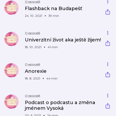
O epizodě
Flashback na Budapešť
24. 10. 2021
39 min
O epizodě
Univerzitní život aka ještě žijem!
18. 10. 2021
41 min
O epizodě
Anorexie
18. 8. 2021
44 min
O epizodě
Podcast o podcastu a změna
jménem Vysoká
20. 6. 2021
24 min