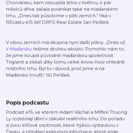
Chorvatsku, kam vstoupila letos v květnu, o pár
měsíců dříve začala podnikat také na maďarském
trhu. „Dnes tak působíme v pěti zemích,“ říká v
REcastu e15 šéf DRFG Real Estate Jan Pelíšek.
V obou zemích má skupina nyní další plány. „Dnes už
v
Maďarsku
řešíme druhou akvizici. Pomohlo nám to,
že jsme koupili původně maďarskou společnost
Trigranit a získali díky tomu velké know-how ohledně
místního trhu. Byl to i důvod, proč jsme si na
Maďarsko troufli,“ líčí Pelíšek.
Popis podcastu
Podcast e15, ve kterém Adam Váchal a Miffek Thuong
Ly rozebírají dění v zákulisí realitního trhu. Do pořadu
si zvou klíčové osobnosti, které hýbou výstavbou v
Česku, a přinášejí exkluzivní informace, které jinde