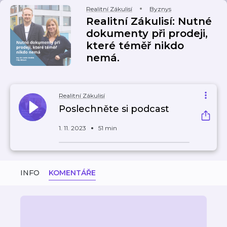
Realitní Zákulisí
Byznys
Realitní Zákulisí: Nutné
dokumenty při prodeji,
které téměř nikdo
nemá.
Realitní Zákulisí
Poslechněte si podcast
1. 11. 2023
51 min
INFO
KOMENTÁŘE