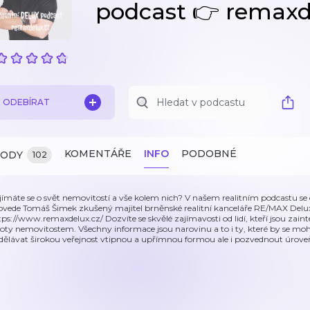
podcast 👉 remaxd
ODEBÍRAT
KOMENTÁŘE
INFO
PODOBNÉ
ZODY
102
jímáte se o svět nemovitostí a vše kolem nich? V našem realitním podcastu se d
ovede Tomáš Šimek zkušený majitel brněnské realitní kanceláře RE/MAX Delux, 
tps://www.remaxdelux.cz/ Dozvíte se skvělé zajímavosti od lidí, kteří jsou zainte
voty nemovitostem. Všechny informace jsou narovinu a to i ty, které by se mo
dělávat širokou veřejnost vtipnou a upřímnou formou ale i pozvednout úroveň