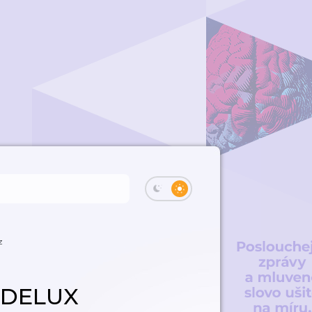
z
í DELUX