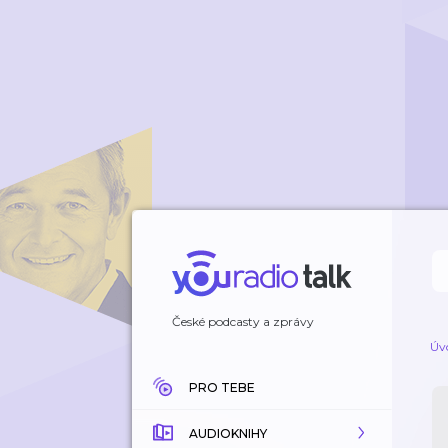
České podcasty a zprávy
Úv
PRO TEBE
AUDIOKNIHY