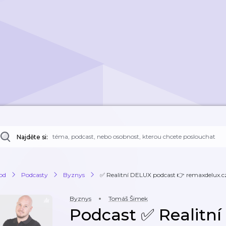
Najděte si:
od
Podcasty
Byznys
✅ Realitní DELUX podcast 👉 remaxdelux.c
Byznys
Tomáš Šimek
Podcast ✅ Realitn