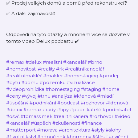
✅ Prodej velkých domů a domů před rekonstrukcí❓
✅ A další zajímavosti❗️
Odpovědi na tyto otázky a mnohem více se dozvíte v
tomto video Delux podcastu ✔️
#remax
#delux
#realitní
#kancelář
#brno
#nemovitosti
#reality
#rk
#realitníkancelář
#realitnímakléř
#makler
#homestaging
#prodej
#bytu
#domu
#pozemku
#vizualizace
#videoprohlídka
#homestaging
#staging
#home
#ceny
#vývoj
#trhu
#analýza
#křenová
#mladí
#úspěšný
#podnikání
#podcast
#rozhovor
#křenová
#delux
#remax
#rady
#tipy
#podnikatelé
#podnikatel
#osvč
#tomassimek
#realitnikariera
#rozhovor
#video
#kancelář
#úspěch
#zkušenosti
#finance
#matterport
#morava
#architektura
#styly
#slohy
#životní
#styl
#odpočinek
#hormony
#štěstí
#cvičení