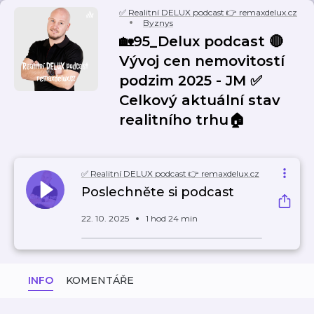
✅ Realitní DELUX podcast 👉 remaxdelux.cz
Byznys
🏡95_Delux podcast 🔴
Vývoj cen nemovitostí
podzim 2025 - JM ✅
Celkový aktuální stav
realitního trhu🏠
✅ Realitní DELUX podcast 👉 remaxdelux.cz
Poslechněte si podcast
22. 10. 2025
1 hod 24 min
INFO
KOMENTÁŘE