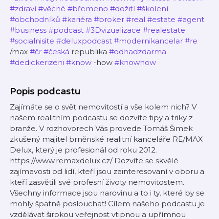
#zdraví
#věcné
#břemeno
#dožití
#školení
#obchodníků
#kariéra
#broker
#real
#estate
#agent
#business
#podcast
#3Dvizualizace
#realestate
#socialnisite
#deluxpodcast
#modernikancelar
#re
/max
#čr
#česká
republika
#odhadzdarma
#dedickerizeni
#know
-how
#knowhow
Popis podcastu
Zajímáte se o svět nemovitostí a vše kolem nich? V
našem realitním podcastu se dozvíte tipy a triky z
branže. V rozhovorech Vás provede Tomáš Šimek
zkušený majitel brněnské realitní kanceláře RE/MAX
Delux, který je profesionál od roku 2012.
https://www.remaxdelux.cz/ Dozvíte se skvělé
zajímavosti od lidí, kteří jsou zainteresovaní v oboru a
kteří zasvětili své profesní životy nemovitostem.
Všechny informace jsou narovinu a to i ty, které by se
mohly špatně poslouchat! Cílem našeho podcastu je
vzdělávat širokou veřejnost vtipnou a upřímnou