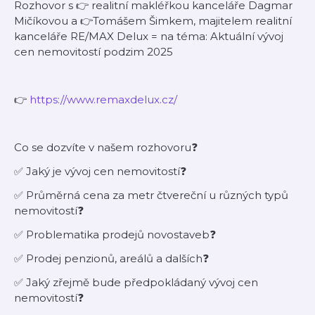
Rozhovor s 👉 realitní makléřkou kanceláře Dagmar
Mičíkovou a 👉Tomášem Šimkem, majitelem realitní
kanceláře RE/MAX Delux = na téma: Aktuální vývoj
cen nemovitostí podzim 2025
👉
https://www.remaxdelux.cz/
Co se dozvíte v našem rozhovoru❓
✅ Jaký je vývoj cen nemovitostí❓
✅ Průměrná cena za metr čtvereční u různých typů
nemovitostí❓
✅ Problematika prodejů novostaveb❓
✅ Prodej penzionů, areálů a dalších❓
✅ Jaký zřejmě bude předpokládaný vývoj cen
nemovitostí❓