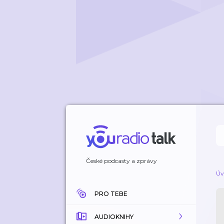
České podcasty a zprávy
Úv
PRO TEBE
AUDIOKNIHY