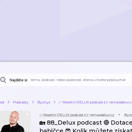
Najděte si:
od
Podcasty
Byznys
✅ Realitní DELUX podcast 👉 remaxdelux.c
✅ Realitní DELUX podcast 👉 remaxdelux.cz
Byz
🏡 88_Delux podcast 🔴 Dota
babičce 😎 Kolik můžete získat