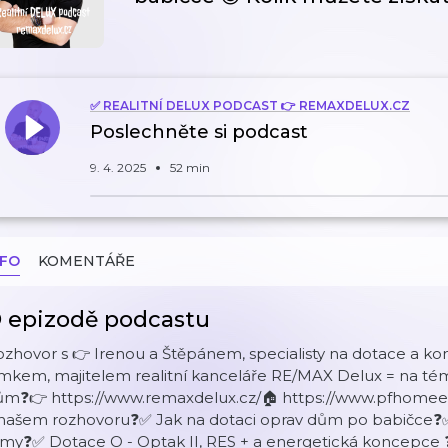
✅ REALITNÍ DELUX PODCAST 👉 REMAXDELUX.CZ
Poslechněte si podcast
9. 4. 2025
52 min
NFO
KOMENTÁŘE
 epizodě podcastu
zhovor s 👉 Irenou a Štěpánem, specialisty na dotace a k
mkem, majitelem realitní kanceláře RE/MAX Delux = na téma
ům❓👉 https://www.remaxdelux.cz/🏠 https://www.pfhomeen
 našem rozhovoru❓✅ Jak na dotaci oprav dům po babičce
rmy❓✅ Dotace O - Optak II, RES + a energetická koncepce ❓