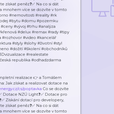
e získat peněz❓✅ Na co si dát
 a mnohem více se dozvíte v tomto
rno #nemovitosti #reality #rk
#prodej #bytu #domu #pozemku
#ceny #vývoj #trhu #analýza
křenová #delux #remax #rady #tipy
a #rozhovor #video #kancelář
ura #styly #slohy #životní #styl
meno #dožití #školení #obchodníků
3Dvizualizace #realestate
 #česká republika #odhadzdarma
ompletní realizace 👉 a Tomášem
: Jak získat a realizovat dotace na
nergy.cz/cs/poptavka
Co se dozvíte
❓✅ Dotace NZÚ Light❓✅ Dotace pro
✅ Získání dotací pro developery,
e získat peněz❓✅ Na co si dát
 a mnohem více se dozvíte v tomto