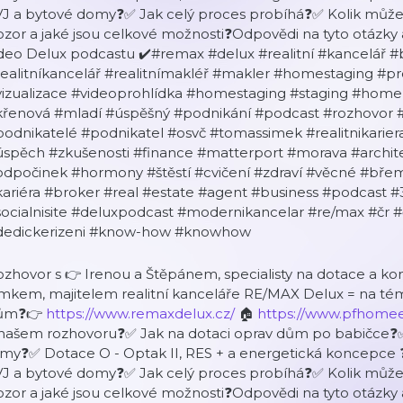
VJ a bytové domy❓✅ Jak celý proces probíhá❓✅ Kolik můžet
zor a jaké jsou celkové možnosti❓Odpovědi na tyto otázky
deo Delux podcastu ✔️#remax #delux #realitní #kancelář #b
realitníkancelář #realitnímakléř #makler #homestaging 
vizualizace #videoprohlídka #homestaging #staging #home 
křenová #mladí #úspěšný #podnikání #podcast #rozhovor #
odnikatelé #podnikatel #osvč #tomassimek #realitnikarier
spěch #zkušenosti #finance #matterport #morava #architekt
odpočinek #hormony #štěstí #cvičení #zdraví #věcné #bře
ariéra #broker #real #estate #agent #business #podcast #
socialnisite #deluxpodcast #modernikancelar #re/max #čr
dedickerizeni #know-how #knowhow
zhovor s 👉 Irenou a Štěpánem, specialisty na dotace a k
mkem, majitelem realitní kanceláře RE/MAX Delux = na téma
ům❓👉
https://www.remaxdelux.cz/
🏠
https://www.pfhomee
 našem rozhovoru❓✅ Jak na dotaci oprav dům po babičce
rmy❓✅ Dotace O - Optak II, RES + a energetická koncepce ❓
VJ a bytové domy❓✅ Jak celý proces probíhá❓✅ Kolik můžet
zor a jaké jsou celkové možnosti❓Odpovědi na tyto otázky