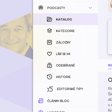
PODCASTY
KATALOG
KOUPENÉ
KATALOG
KATEGORIE
KATEGORIE
ZÁLOŽKY
ZÁLOŽKY
HISTORIE
LÍBÍ SE MI
I
ODEBÍRANÉ
HISTORIE
O
Ro
EDITORSKÉ TIPY
Ši
d
ČLÁNKY BLOG
v
fi