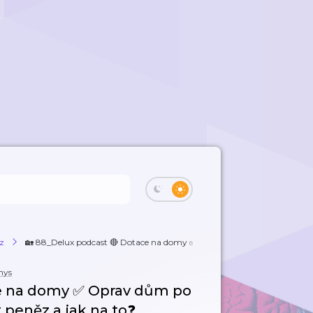
z
🏡 88_Delux podcast 🔴 Dotace na domy ✅ Op...
nys
ce na domy ✅ Oprav dům po
 peněz a jak na to❓