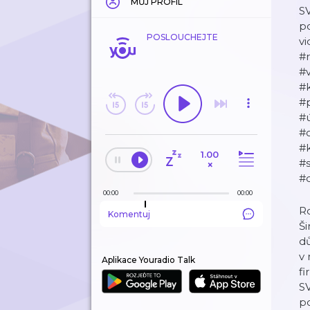
MŮJ PROFIL
S
po
POSLOUCHEJTE
vi
#
#
#
#p
#ú
#
#k
1.00
#
×
#
00:00
00:00
Ro
Komentuj
Ši
d
v
Aplikace Youradio Talk
fi
S
po