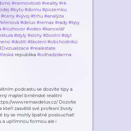
brno
#nemovitosti
#reality
#rk
odej
#bytu
#domu
#pozemku
#ceny
#vývoj
#trhu
#analýza
#křenová
#delux
#remax
#rady
#tipy
a
#rozhovor
#video
#kancelář
ektura
#styly
#slohy
#životní
#styl
meno
#dožití
#školení
#obchodníků
3Dvizualizace
#realestate
#česká
republika
#odhadzdarma
litním podcastu se dozvíte tipy a
ný majitel brněnské realitní
https://www.remaxdelux.cz/ Dozvíte
 kteří zasvětili své profesní životy
ré by se mohly špatně poslouchat!
u a upřímnou formou ale i