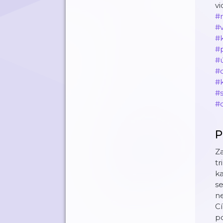
v
#r
#v
#
#
#
#
#k
#s
#d
P
Za
tr
ka
se
ne
Cí
po