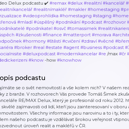
ideo Delux podcastu ✔️
#remax
#delux
#realitní
#kancelář
#
ealitníkancelář
#realitnímakléř
#makler
#homestaging
#pr
izualizace
#videoprohlídka
#homestaging
#staging
#home
křenová
#mladí
#úspěšný
#podnikání
#podcast
#rozhovor
podnikatelé
#podnikatel
#osvč
#tomassimek
#realitnikarier
úspěch
#zkušenosti
#finance
#matterport
#morava
#archit
odpočinek
#hormony
#štěstí
#cvičení
#zdraví
#věcné
#bře
ariéra
#broker
#real
#estate
#agent
#business
#podcast
#
ocialnisite
#deluxpodcast
#modernikancelar
#re
/max
#čr
edickerizeni
#know
-how
#knowhow
opis podcastu
jímáte se o svět nemovitostí a vše kolem nich? V našem rea
iky z branže. V rozhovorech Vás provede Tomáš Šimek zkuše
nceláře RE/MAX Delux, který je profesionál od roku 2012. 
 skvělé zajímavosti od lidí, kteří jsou zainteresovaní v oboru a
movitostem. Všechny informace jsou narovinu a to i ty, kte
lem našeho podcastu je vzdělávat širokou veřejnost vtipno
zvednout úroveň realit a makléřů v ČR.