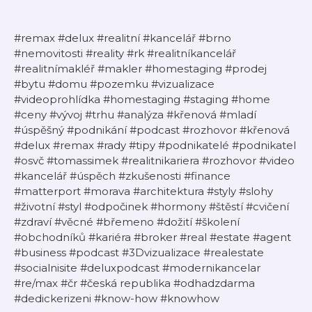
#remax #delux #realitní #kancelář #brno
#nemovitosti #reality #rk #realitníkancelář
#realitnímakléř #makler #homestaging #prodej
#bytu #domu #pozemku #vizualizace
#videoprohlídka #homestaging #staging #home
#ceny #vývoj #trhu #analýza #křenová #mladí
#úspěšný #podnikání #podcast #rozhovor #křenová
#delux #remax #rady #tipy #podnikatelé #podnikatel
#osvč #tomassimek #realitnikariera #rozhovor #video
#kancelář #úspěch #zkušenosti #finance
#matterport #morava #architektura #styly #slohy
#životní #styl #odpočinek #hormony #štěstí #cvičení
#zdraví #věcné #břemeno #dožití #školení
#obchodníků #kariéra #broker #real #estate #agent
#business #podcast #3Dvizualizace #realestate
#socialnisite #deluxpodcast #modernikancelar
#re/max #čr #česká republika #odhadzdarma
#dedickerizeni #know-how #knowhow