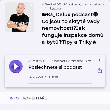
✅ Realitní DELUX podcast 👉 remaxdelux.cz
Byznys
🏡83_Delux podcast🔴
Co jsou to skryté vady
nemovitostí❓Jak
funguje inspekce domů
a bytů❓Tipy a Triky🔥
✅ Realitní DELUX podcast 👉 remaxdelux.cz
Poslechněte si podcast
12. 2. 2025
51 min
INFO
KOMENTÁŘE