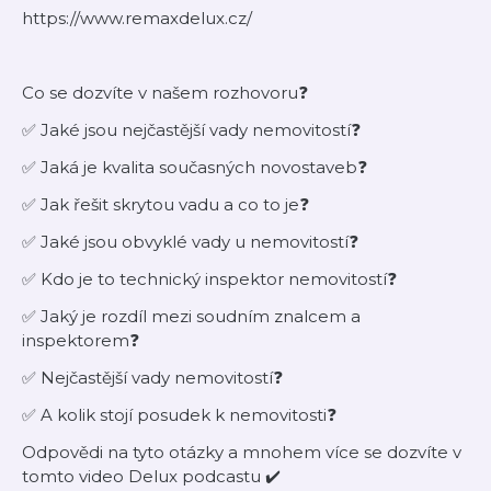
https://www.remaxdelux.cz/
Co se dozvíte v našem rozhovoru❓
✅ Jaké jsou nejčastější vady nemovitostí❓
✅ Jaká je kvalita současných novostaveb❓
✅ Jak řešit skrytou vadu a co to je❓
✅ Jaké jsou obvyklé vady u nemovitostí❓
✅ Kdo je to technický inspektor nemovitostí❓
✅ Jaký je rozdíl mezi soudním znalcem a
inspektorem❓
✅ Nejčastější vady nemovitostí❓
✅ A kolik stojí posudek k nemovitosti❓
Odpovědi na tyto otázky a mnohem více se dozvíte v
tomto video Delux podcastu ✔️