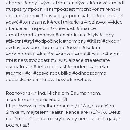
#home #ceny #vývoj #trhu #analýza #křenová #mladí
#úspěšný #podnikání #podcast #rozhovor #křenová
#delux #remax #rady #tipy #podnikatelé #podnikatel
#osvč #tomassimek #realitnikariera #rozhovor #video
#kancelář #úspěch #zkušenosti #finance
#matterport #morava #architektura #styly #slohy
#životní #styl #odpočinek #hormony #štěstí #cvičení
#zdraví #věcné #břemeno #dožití #školení
#obchodníků #kariéra #broker #real #estate #agent
#business #podcast #3Dvizualizace #realestate
#socialnisite #deluxpodcast #modernikancelar
#re/max #čr #česká republika #odhadzdarma
#dedickerizeni #know-how #knowhow
Rozhovor s 👉 Ing. Michalem Baumannem,
inspektorem nemovitostí 🛜
https://www.michalbaumann.cz/ ✅ A 👉 Tomášem
Šimkem, majitelem realitní kanceláře RE/MAX Delux
na téma = Co jsou to skryté vady nemovitostí a jak je
poznat 🙏❓