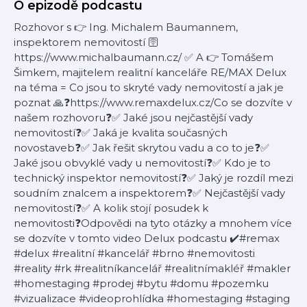
O epizodě podcastu
Rozhovor s 👉 Ing. Michalem Baumannem,
inspektorem nemovitostí 🛜
https://www.michalbaumann.cz/ ✅ A 👉 Tomášem
Šimkem, majitelem realitní kanceláře RE/MAX Delux
na téma = Co jsou to skryté vady nemovitostí a jak je
poznat 🙏❓https://www.remaxdelux.cz/Co se dozvíte v
našem rozhovoru❓✅ Jaké jsou nejčastější vady
nemovitostí❓✅ Jaká je kvalita současných
novostaveb❓✅ Jak řešit skrytou vadu a co to je❓✅
Jaké jsou obvyklé vady u nemovitostí❓✅ Kdo je to
technický inspektor nemovitostí❓✅ Jaký je rozdíl mezi
soudním znalcem a inspektorem❓✅ Nejčastější vady
nemovitostí❓✅ A kolik stojí posudek k
nemovitosti❓Odpovědi na tyto otázky a mnohem více
se dozvíte v tomto video Delux podcastu ✔️#remax
#delux #realitní #kancelář #brno #nemovitosti
#reality #rk #realitníkancelář #realitnímakléř #makler
#homestaging #prodej #bytu #domu #pozemku
#vizualizace #videoprohlídka #homestaging #staging