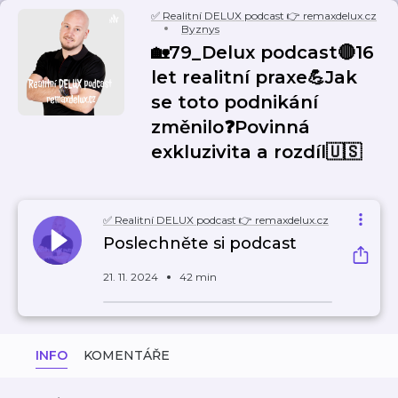
✅ Realitní DELUX podcast 👉 remaxdelux.cz
Byznys
🏡79_Delux podcast🔴16
let realitní praxe💪Jak
se toto podnikání
změnilo❓Povinná
exkluzivita a rozdíl🇺🇸
✅ Realitní DELUX podcast 👉 remaxdelux.cz
Poslechněte si podcast
21. 11. 2024
42 min
INFO
KOMENTÁŘE