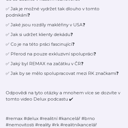
✅ Jak je možné vydržet tak dlouho v tomto
podnikání❓
✅ Jaké jsou rozdíly makléřiny v USA❓
✅ Jak si udržet klienty dekádu❓
✅ Co je na této práci fascinující❓
✅ Přerod na pouze exkluzivní spolupráci❓
✅ Jaký byl REMAX na začátku v ČR❓
✅ Jak by se mělo spolupracovat mezi RK značkami❓
Odpovědi na tyto otázky a mnohem více se dozvíte v
tomto video Delux podcastu ✔️
#remax #delux #realitní #kancelář #brno
#nemovitosti #reality #rk #realitníkancelář