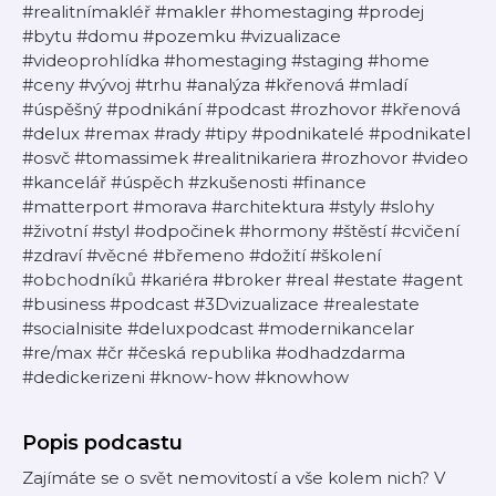
#realitnímakléř #makler #homestaging #prodej
#bytu #domu #pozemku #vizualizace
#videoprohlídka #homestaging #staging #home
#ceny #vývoj #trhu #analýza #křenová #mladí
#úspěšný #podnikání #podcast #rozhovor #křenová
#delux #remax #rady #tipy #podnikatelé #podnikatel
#osvč #tomassimek #realitnikariera #rozhovor #video
#kancelář #úspěch #zkušenosti #finance
#matterport #morava #architektura #styly #slohy
#životní #styl #odpočinek #hormony #štěstí #cvičení
#zdraví #věcné #břemeno #dožití #školení
#obchodníků #kariéra #broker #real #estate #agent
#business #podcast #3Dvizualizace #realestate
#socialnisite #deluxpodcast #modernikancelar
#re/max #čr #česká republika #odhadzdarma
#dedickerizeni #know-how #knowhow
Popis podcastu
Zajímáte se o svět nemovitostí a vše kolem nich? V