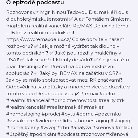
O epizodě podcastu
Rozhovor s 👉 Mgr. Ninou Tedovou Dis., makléřkou s
dlouholetými zkušenostmi ✅ A 👉 Tomášem Šimkem,
majitelem realitní kanceláře RE/MAX Delux na téma
= 16 let v realitním podnikání❗️
https://www.remaxdelux.cz/ Co se dozvíte v našem
rozhovoru❓ ✅ Jak je možné vydržet tak dlouho v
tomto podnikání❓ ✅ Jaké jsou rozdíly makléřiny v
USA❓ ✅ Jak si udržet klienty dekádu❓ ✅ Co je na této
práci fascinující❓ ✅ Přerod na pouze exkluzivní
spolupráci❓ ✅ Jaký byl REMAX na začátku v ČR❓ ✅
Jak by se mělo spolupracovat mezi RK značkami❓
Odpovědi na tyto otázky a mnohem více se dozvíte v
tomto video Delux podcastu ✔️ #remax #delux
#realitní #kancelář #brno #nemovitosti #reality #rk
#realitníkancelář #realitnímakléř #makler
#homestaging #prodej #bytu #domu #pozemku
#vizualizace #videoprohlídka #homestaging #staging
#home #ceny #vývoj #trhu #analýza #křenová #mladí
#úspěšný #podnikání #podcast #rozhovor #křenová