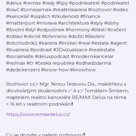
#delux #remax #rady #tipy #podnikatelé #podnikatel
#osvč #tomassimek #realitnikariera #rozhovor #video
#kancelář #úspěch #zkušenosti #finance
#matterport #morava #architektura #styly #slohy
#životní #styl #odpočinek #hormony #štěstí #cvičení
#zdraví #věcné #břemeno #dožití #školení
#obchodníků #kariéra #broker #real #estate #agent
#business #podcast #3Dvizualizace #realestate
#socialnisite #deluxpodcast #modernikancelar
#re/max #čr #česká republika #odhadzdarma
#dedickerizeni #know-how #knowhow
Rozhovor s 👉 Mgr. Ninou Tedovou Dis., makléřkou s
dlouholetými zkušenostmi ✅ A 👉 Tomášem Šimkem,
majitelem realitní kanceláře RE/MAX Delux na téma
= 16 let v realitním podnikání❗️
https://www.remaxdelux.cz/
Co se dozvíte v našem rozhovoru❓