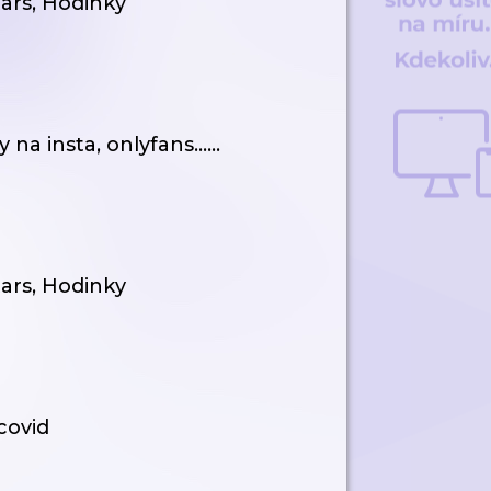
tars, Hodinky
na insta, onlyfans......
tars, Hodinky
 covid