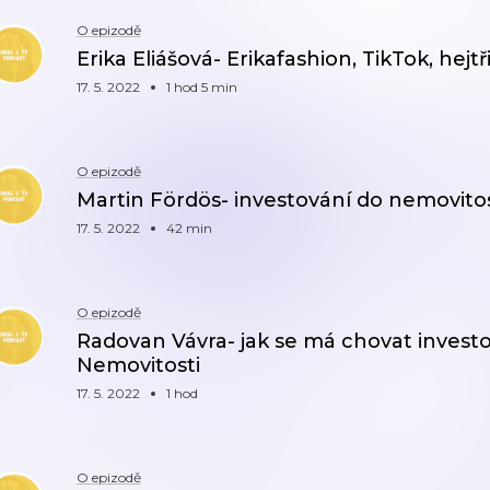
O epizodě
Erika Eliášová- Erikafashion, TikTok, hejt
17. 5. 2022
1 hod 5 min
O epizodě
Martin Fördös- investování do nemovitos
17. 5. 2022
42 min
O epizodě
Radovan Vávra- jak se má chovat investo
Nemovitosti
17. 5. 2022
1 hod
O epizodě