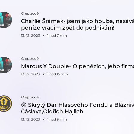
O epizodě
Charlie Šrámek- jsem jako houba, nasá
peníze vracím zpět do podnikání!
13. 12. 2023
1 hod 7 min
O epizodě
Marcus X Double- O penězích, jeho firmác
13. 12. 2023
1 hod 15 min
O epizodě
😲 Skrytý Dar Hlasového Fondu a Bláznivý
Čáslava,Oldřich Hajlich
13. 12. 2023
1 hod 9 min