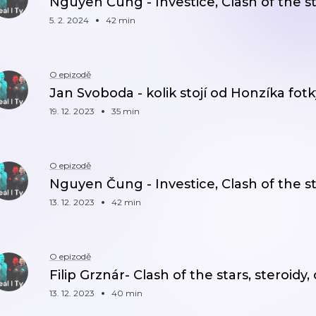
Nguyen Čung - Investice, Clash of the s
5. 2. 2024
42 min
O epizodě
Jan Svoboda - kolik stojí od Honzíka fotky 
19. 12. 2023
35 min
O epizodě
Nguyen Čung - Investice, Clash of the s
13. 12. 2023
42 min
O epizodě
Filip Grznár- Clash of the stars, steroidy,
13. 12. 2023
40 min