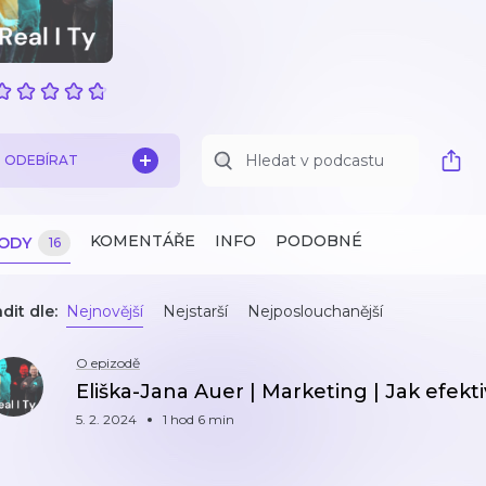
ODEBÍRAT
KOMENTÁŘE
INFO
PODOBNÉ
ZODY
16
dit dle:
Nejnovější
Nejstarší
Nejposlouchanější
O epizodě
Eliška-Jana Auer | Marketing | Jak efektiv
5. 2. 2024
1 hod 6 min