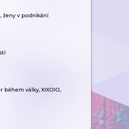
ři, ženy v podnikání
tí
r během války, XIXOIO,