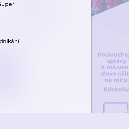
aSuper
dnikání