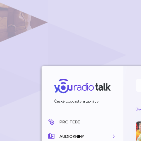
České podcasty a zprávy
Úv
PRO TEBE
AUDIOKNIHY