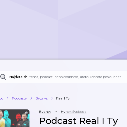
Najděte si:
od
Podcasty
Byznys
Real I Ty
Byznys
Hynek Svoboda
Podcast Real I Ty