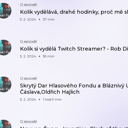
O epizodě
Kolik vydělává, drahé hodinky, proč mě sl
5. 2. 2024
37 min
O epizodě
Kolik si vydělá Twitch Streamer? - Rob D
5. 2. 2024
59 min
O epizodě
Skrytý Dar Hlasového Fondu a Bláznivý Uč
Čáslava,Oldřich Hajlich
5. 2. 2024
1 hod 9 min
O epizodě