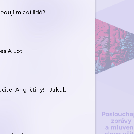
edují mladí lidé?
ies A Lot
itel Angličtiny! - Jakub