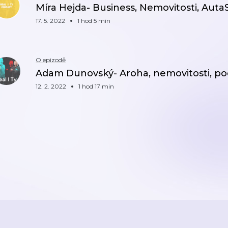
Míra Hejda- Business, Nemovitosti, Aut
17. 5. 2022
1 hod 5 min
O epizodě
Adam Dunovský- Aroha, nemovitosti, po
12. 2. 2022
1 hod 17 min