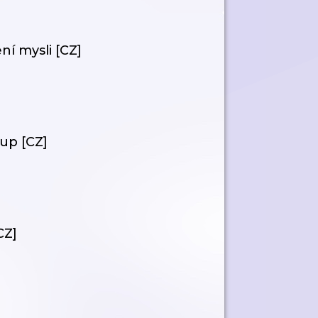
ní mysli [CZ]
tup [CZ]
CZ]