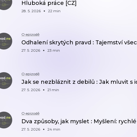
Hluboká práce [CZ]
28. 5. 2026
22 min
O epizodě
Odhalení skrytých pravd : Tajemství všec
27. 5. 2026
23 min
O epizodě
Jak se nezbláznit z debilů : Jak mluvit s i
27. 5. 2026
21 min
O epizodě
Dva způsoby, jak myslet : Myšlení: rychl
27. 5. 2026
24 min