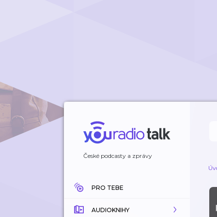
České podcasty a zprávy
Úv
PRO TEBE
AUDIOKNIHY