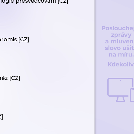
ologie přesvědčování [CZ]
promis [CZ]
něz [CZ]
Z]