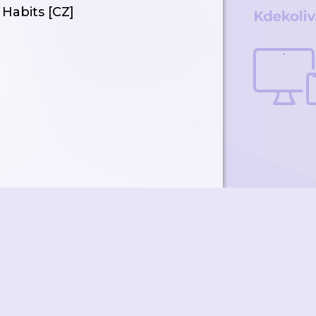
Habits [CZ]
ky
Přidat podcast
RSS