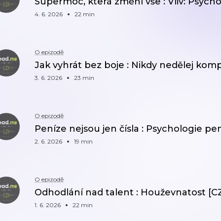
Supermoc, která změní vše : Vliv: Psych
4. 6. 2026
22 min
O epizodě
Jak vyhrát bez boje : Nikdy nedělej kom
3. 6. 2026
23 min
O epizodě
Peníze nejsou jen čísla : Psychologie pe
2. 6. 2026
19 min
O epizodě
Odhodlání nad talent : Houževnatost [C
1. 6. 2026
22 min