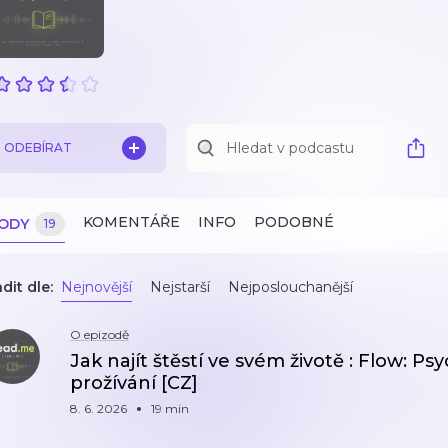
ODEBÍRAT
KOMENTÁŘE
INFO
PODOBNÉ
ZODY
19
dit dle:
Nejnovější
Nejstarší
Nejposlouchanější
O epizodě
Jak najít štěstí ve svém životě : Flow: P
prožívání [CZ]
8. 6. 2026
19 min