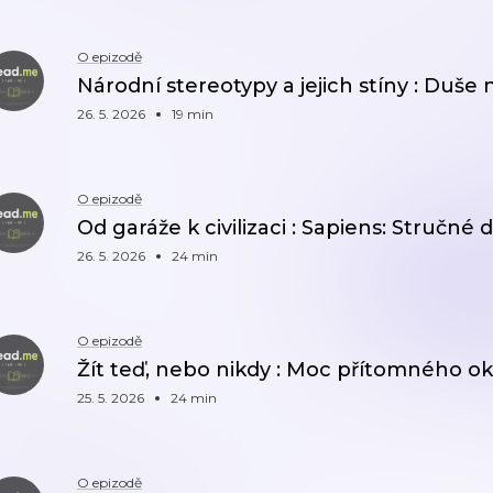
O epizodě
Národní stereotypy a jejich stíny : Duše 
26. 5. 2026
19 min
O epizodě
Od garáže k civilizaci : Sapiens: Stručné d
26. 5. 2026
24 min
O epizodě
Žít teď, nebo nikdy : Moc přítomného o
25. 5. 2026
24 min
O epizodě