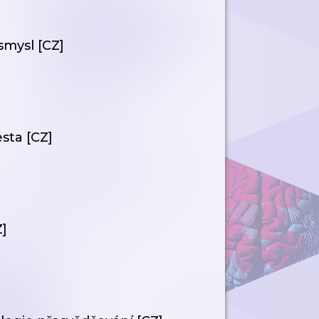
smysl [CZ]
esta [CZ]
Z]