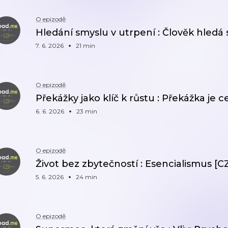
O epizodě
Hledání smyslu v utrpení : Člověk hledá 
7. 6. 2026
21 min
O epizodě
Překážky jako klíč k růstu : Překážka je c
6. 6. 2026
23 min
O epizodě
Život bez zbytečností : Esencialismus [C
5. 6. 2026
24 min
O epizodě