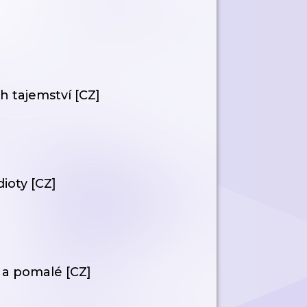
h tajemství [CZ]
dioty [CZ]
é a pomalé [CZ]