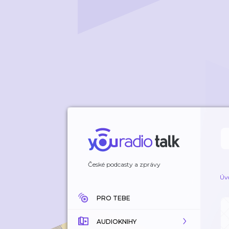
České podcasty a zprávy
Úv
PRO TEBE
AUDIOKNIHY