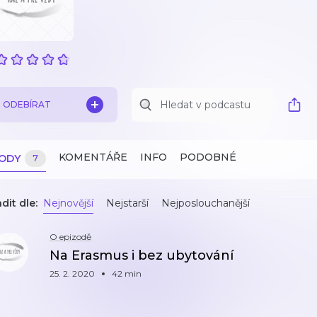
ODEBÍRAT
KOMENTÁŘE
INFO
PODOBNÉ
ZODY
7
dit dle:
Nejnovější
Nejstarší
Nejposlouchanější
O epizodě
Na Erasmus i bez ubytování
25. 2. 2020
42 min