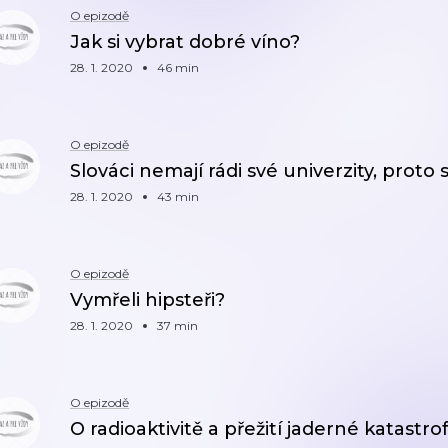
O epizodě
Jak si vybrat dobré víno?
28. 1. 2020
46 min
O epizodě
Slováci nemají rádi své univerzity, proto 
28. 1. 2020
43 min
O epizodě
Vymřeli hipsteři?
28. 1. 2020
37 min
O epizodě
O radioaktivitě a přežití jaderné katastro