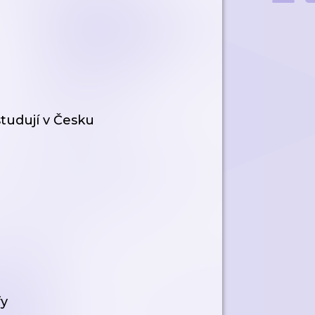
studují v Česku
fy