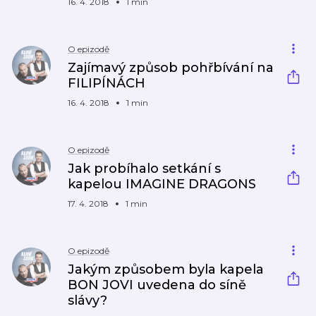
16. 4. 2018
1 min
O epizodě
Zajímavý způsob pohřbívání na
FILIPÍNÁCH
16. 4. 2018
1 min
O epizodě
Jak probíhalo setkání s
kapelou IMAGINE DRAGONS
17. 4. 2018
1 min
O epizodě
Jakým způsobem byla kapela
BON JOVI uvedena do síně
slávy?