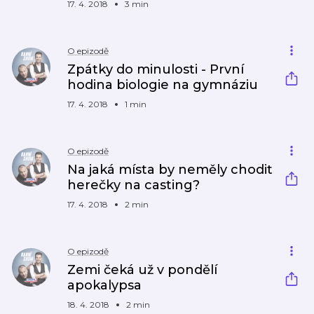
17. 4. 2018
3 min
O epizodě
Zpátky do minulosti - První
hodina biologie na gymnáziu
17. 4. 2018
1 min
O epizodě
Na jaká místa by neměly chodit
herečky na casting?
17. 4. 2018
2 min
O epizodě
Zemi čeká už v pondělí
apokalypsa
18. 4. 2018
2 min