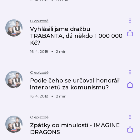
O epizodě
Vyhlásili jsme dražbu
TRABANTA, dá někdo 1 000 000
Kč?
16. 4. 2018
2 min
O epizodě
Podle čeho se určoval honorář
interpretů za komunismu?
16. 4. 2018
2 min
O epizodě
Zpátky do minulosti - IMAGINE
DRAGONS