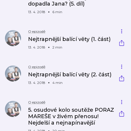
dopadla Jana? (5. díl)
13. 4. 2018
6 min
O epizodě
Nejtrapnější balící věty (1. část)
13. 4. 2018
2 min
O epizodě
Nejtrapnější balící věty (2. část)
13. 4. 2018
4 min
O epizodě
5. osudové kolo soutěže PORAZ
MAREŠE v živém přenosu!
Nejdelší a nejnapínavější
13. 4. 2018
20 min