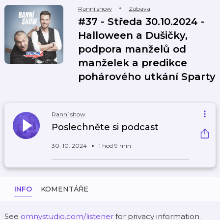
Ranní show
Zábava
#37 - Středa 30.10.2024 -
Halloween a Dušičky,
podpora manželů od
manželek a predikce
pohárového utkání Sparty
Ranní show
Poslechněte si podcast
30. 10. 2024
1 hod 9 min
INFO
KOMENTÁŘE
See
omnystudio.com/listener
for privacy information.