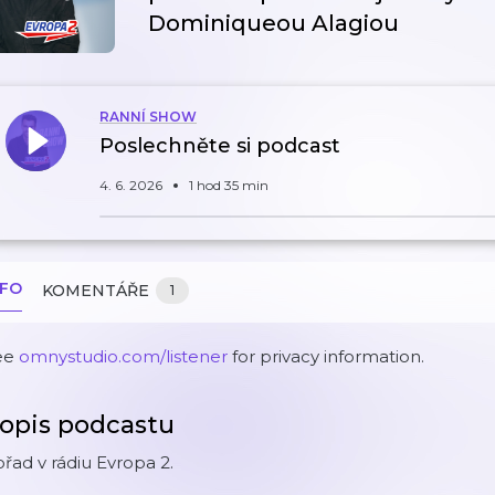
Dominiqueou Alagiou
RANNÍ SHOW
Poslechněte si podcast
4. 6. 2026
1 hod 35 min
NFO
KOMENTÁŘE
1
ee
omnystudio.com/listener
for privacy information.
opis podcastu
řad v rádiu Evropa 2.