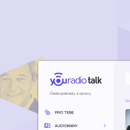
České podcasty a zprávy
Úv
PRO TEBE
AUDIOKNIHY