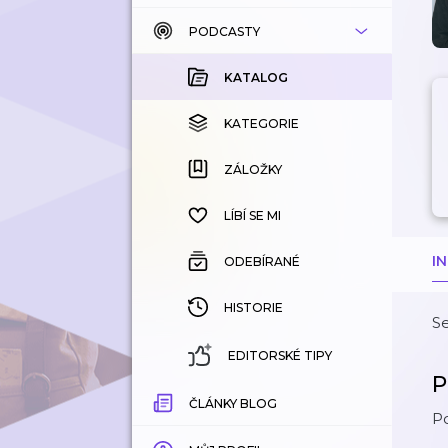
PODCASTY
KATALOG
KOUPENÉ
KATALOG
KATEGORIE
KATEGORIE
ZÁLOŽKY
ZÁLOŽKY
HISTORIE
LÍBÍ SE MI
I
ODEBÍRANÉ
HISTORIE
S
EDITORSKÉ TIPY
P
ČLÁNKY BLOG
Po