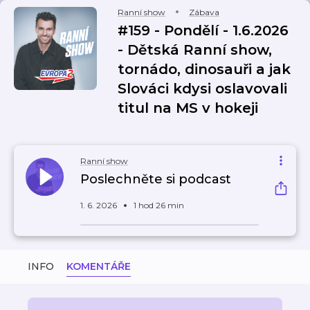
Ranní show
Zábava
#159 - Pondělí - 1.6.2026
- Dětská Ranní show,
tornádo, dinosauři a jak
Slováci kdysi oslavovali
titul na MS v hokeji
Ranní show
Poslechněte si podcast
1. 6. 2026
1 hod 26 min
INFO
KOMENTÁŘE