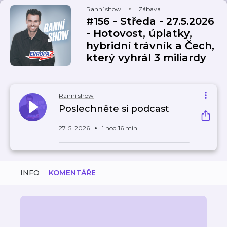
Ranní show
Zábava
#156 - Středa - 27.5.2026
- Hotovost, úplatky,
hybridní trávník a Čech,
který vyhrál 3 miliardy
Ranní show
Poslechněte si podcast
27. 5. 2026
1 hod 16 min
INFO
KOMENTÁŘE