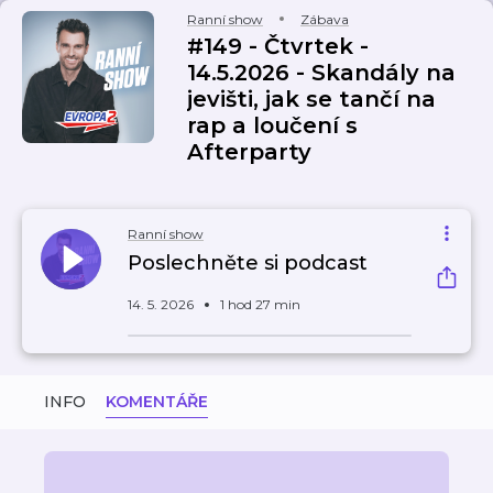
Ranní show
Zábava
#149 - Čtvrtek -
14.5.2026 - Skandály na
jevišti, jak se tančí na
rap a loučení s
Afterparty
Ranní show
Poslechněte si podcast
14. 5. 2026
1 hod 27 min
INFO
KOMENTÁŘE