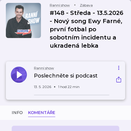
Ranní show
Zábava
#148 - Středa - 13.5.2026
- Nový song Ewy Farné,
první fotbal po
sobotním incidentu a
ukradená lebka
Ranní show
Poslechněte si podcast
13. 5. 2026
1 hod 22 min
INFO
KOMENTÁŘE