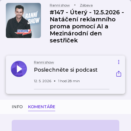
Ranní show
Zábava
#147 - Úterý - 12.5.2026 -
Natáčení reklamního
proma pomocí AI a
Mezinárodní den
sestřiček
Ranní show
Poslechněte si podcast
12. 5. 2026
1 hod 28 min
INFO
KOMENTÁŘE